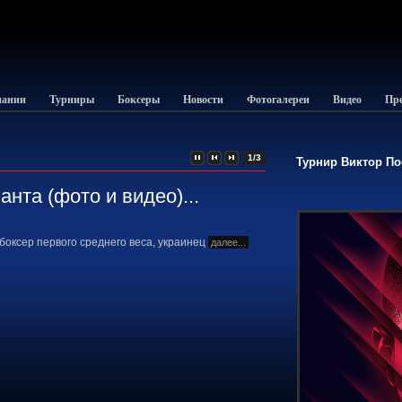
пании
Турниры
Боксеры
Новости
Фотогалереи
Видео
Пре
1/3
Турнир Виктор Пос
нта (фото и видео)...
ксер первого среднего веса, украинец
далее...