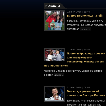
НОВОСТИ
22 июл 2016 | 11:46
Виктор Постол стал папой!
Украинец, которому уже в эту
субботу в Лас-Вегасе предстои
сразиться
далее...
21 июл 2016 | 10:52
Постол и Кроуфорд провели
финальную пресс-
конференцию перед очным
противостоянием
Чемпион мира по версии WBC украинец Виктор
Постол
далее...
21 июл 2016 | 09:08
Вышел документальный
фильм про Виктора Постола
Elite Boxing Promotion выпустил
документальный фильм про