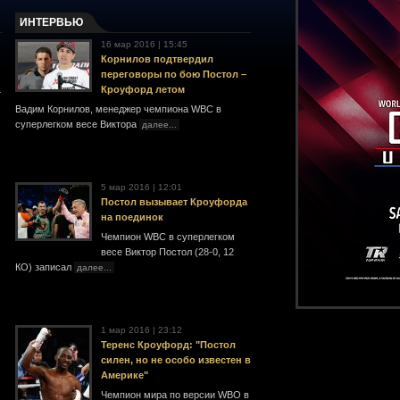
ИНТЕРВЬЮ
16 мар 2016 | 15:45
Корнилов подтвердил
переговоры по бою Постол –
Кроуфорд летом
т
Вадим Корнилов, менеджер чемпиона WBC в
суперлегком весе Виктора
далее...
5 мар 2016 | 12:01
Постол вызывает Кроуфорда
на поединок
Чемпион WBC в суперлегком
весе Виктор Постол (28-0, 12
КО) записал
далее...
1 мар 2016 | 23:12
Теренс Кроуфорд: "Постол
силен, но не особо известен в
Америке"
Чемпион мира по версии WBO в