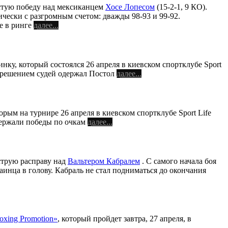
остую победу над мексиканцем
Хосе Лопесом
(15-2-1, 9 КО).
чески с разгромным счетом: дважды 98-93 и 99-92.
е в ринге
далее...
у, который состоялся 26 апреля в киевском спортклубе Sport
м решением судей одержал Постол
далее...
торым на турнире 26 апреля в киевском спортклубе Sport Life
держали победы по очкам
далее...
ыструю расправу над
Вальтером Кабралем
. С самого начала боя
аинца в голову. Кабраль не стал подниматься до окончания
Boxing Promotion»
, который пройдет завтра, 27 апреля, в