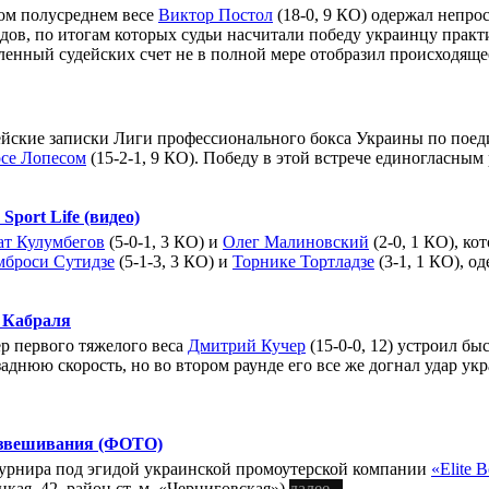
рвом полусреднем весе
Виктор Постол
(18-0, 9 КО) одержал непр
ов, по итогам которых судьи насчитали победу украинцу практи
ленный судейских счет не в полной мере отобразил происходяще
кие записки Лиги профессионального бокса Украины по поединк
се Лопесом
(15-2-1, 9 КО). Победу в этой встрече единогласны
Sport Life (видео)
т Кулумбегов
(5-0-1, 3 КО) и
Олег Малиновский
(2-0, 1 КО), ко
броси Сутидзе
(5-1-3, 3 КО) и
Торнике Тортладзе
(3-1, 1 КО), о
 Кабраля
р первого тяжелого веса
Дмитрий Кучер
(15-0-0, 12) устроил б
аднюю скорость, но во втором раунде его все же догнал удар укр
 взвешивания (ФОТО)
турнира под эгидой украинской промоутерской компании
«Elite 
цкая, 42, район ст. м. «Черниговская»)
далее...