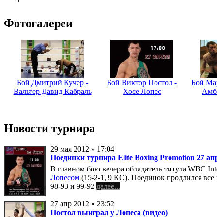
Фотогалереи
Бой Дмитрий Кучер -
Бой Виктор Постол -
Бой Мар
Вальтер Давид Кабраль
Хосе Лопес
Амб
Новости турнира
29 мая 2012 » 17:04
Поединки турнира Elite Boxing Promotion 27 ап
В главном бою вечера обладатель титула WBC Inte
Лопесом
(15-2-1, 9 КО). Поединок продлился все
98-93 и 99-92
далее...
27 апр 2012 » 23:52
Постол выиграл у Лопеса (видео)