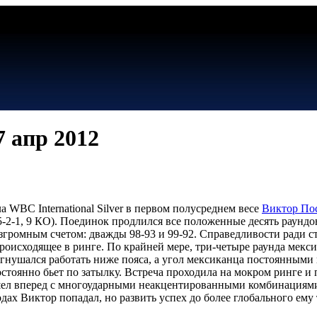
7 апр 2012
а WBC International Silver в первом полусреднем весе
Виктор По
5-2-1, 9 КО). Поединок продлился все положенные десять раундо
згромным счетом: дважды 98-93 и 99-92. Справедливости ради с
роисходящее в ринге. По крайней мере, три-четыре раунда мекси
 гнушался работать ниже пояса, а угол мексиканца постоянными
остоянно бьет по затылку. Встреча проходила на мокром ринге и
шел вперед с многоударными неакцентированными комбинациями, 
дах Виктор попадал, но развить успех до более глобального ему т