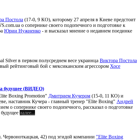
ра Постола
(17-0, 9 КО), которому 27 апреля в Киеве предстоит
S.com.ua о сопернике своего подопечного и подготовке к
ра
Юрии Нужненко
- и высказал мнение о недавнем поединке
l Silver в первом полусреднем весе украинца
Виктора Постола
ундовый рейтинговый бой с мексиканским агрессором
Хосе
на будущее (ВИДЕО)
ite Boxing Promotion"
Дмитрием Кучером
(15-0, 11 КО) и
еве, наставник Кучера - главный тренер "Elite Boxing"
Андрей
м о сопернике своего подопечного, рассказал о подготовке
е будущее
далее...
л. Червоноткацкая, 42) под эгидой компании
"Elite Boxing