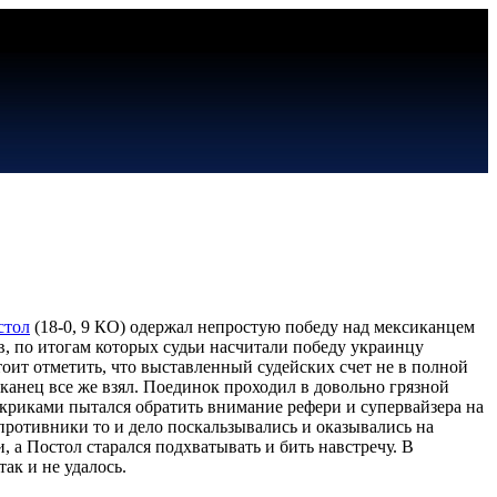
стол
(18-0, 9 КО) одержал непростую победу над мексиканцем
в, по итогам которых судьи насчитали победу украинцу
тоит отметить, что выставленный судейских счет не в полной
канец все же взял. Поединок проходил в довольно грязной
 криками пытался обратить внимание рефери и супервайзера на
 противники то и дело поскальзывались и оказывались на
а Постол старался подхватывать и бить навстречу. В
ак и не удалось.