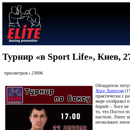
Турнир «в Sport Life», Киев, 2
просмотров
23096
Обладатель титул
Хосе Лопесом
(1
практически с ра
мере отобразил п
борьбе – Хосе не
то, что Постол п
настиле. Лопес 
нескольких эпизо