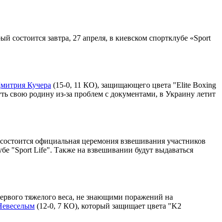
рый состоится завтра, 27 апреля, в киевском спортклубе «Sport
митрия Кучера
(15-0, 11 КО), защищающего цвета "Elite Boxing
уть свою родину из-за проблем с документами, в Украину летит
ая") состоится официальная церемония взвешивания участников
убе "Sport Life". Также на взвешивании будут выдаваться
рвого тяжелого веса, не знающими поражений на
Невеселым
(12-0, 7 КО), который защищает цвета "K2