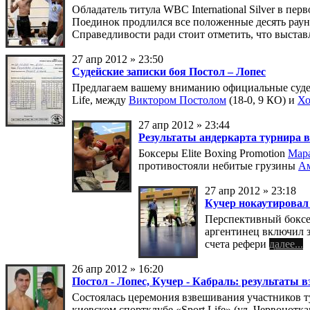
Обладатель титула WBC International Silver в пе
Поединок продлился все положенные десять раунд
Справедливости ради стоит отметить, что выстав
27 апр 2012 » 23:50
Судейские записки боя Постол – Лопес
Предлагаем вашему вниманию официальные судейс
Life, между
Виктором Постолом
(18-0, 9 КО) и
Хо
27 апр 2012 » 23:44
Результаты андеркарта турнира в 
Боксеры Elite Boxing Promotion
Мара
противостояли небитые грузины
Ам
27 апр 2012 » 23:18
Кучер нокаутировал
Перспективный боксе
аргентинец включил з
счета рефери
далее...
26 апр 2012 » 16:20
Постол - Лопес, Кучер - Кабраль: результаты
Состоялась церемония взвешивания участников 
киевском спортклубе «Sport Life» (ул. Червонотка