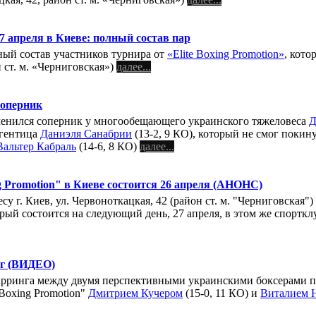
27 апреля в Киеве: полный состав пар
ый состав участников турнира от
«Elite Boxing Promotion»
, кото
н ст. м. «Черниговская»)
далее...
соперник
менился соперник у многообещающего украинского тяжеловеса
Д
ргентица
Даниэля Санабрии
(13-2, 9 КО), который не смог покин
Вальтер Кабраль
(14-6, 8 КО)
далее...
g Promotion" в Киеве состоится 26 апреля (АНОНС)
дресу г. Киев, ул. Червоноткацкая, 42 (район ст. м. "Черниговск
орый состоится на следующий день, 27 апреля, в этом же спорткл
нг (ВИДЕО)
рринга между двумя перспективными украинскими боксерами пе
 Boxing Promotion"
Дмитрием Кучером
(15-0, 11 КО) и
Виталием 