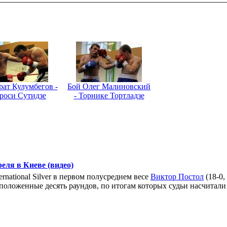
ат Кулумбегов -
Бой Олег Малиновский
роси Сутидзе
- Торнике Тортладзе
реля в Киеве (видео)
rnational Silver в первом полусреднем весе
Виктор Постол
(18-0,
 положенные десять раундов, по итогам которых судьи насчитал