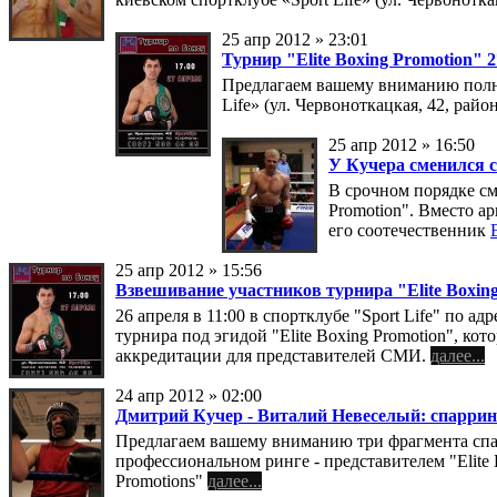
25 апр 2012 » 23:01
Турнир "Elite Boxing Promotion" 
Предлагаем вашему вниманию полн
Life» (ул. Червоноткацкая, 42, райо
25 апр 2012 » 16:50
У Кучера сменился 
В срочном порядке с
Promotion". Вместо а
его соотечественник
25 апр 2012 » 15:56
Взвешивание участников турнира "Elite Boxin
26 апреля в 11:00 в спортклубе "Sport Life" по а
турнира под эгидой "Elite Boxing Promotion", кот
аккредитации для представителей СМИ.
далее...
24 апр 2012 » 02:00
Дмитрий Кучер - Виталий Невеселый: спарри
Предлагаем вашему вниманию три фрагмента спа
профессиональном ринге - представителем "Elite
Promotions"
далее...