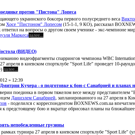
поединке против "Пистона" Лопеса
ещающего украинского боксера первого полусреднего веса
Викто
том
Хосе "Пистоном" Лопесом
(15-1-1, 9 КО), рассказал BOXNEW
ответил на вопросы о другом своем ученике - экс-чемпионе ми
уэля Маркеса
далее...
Постола (ВИДЕО)
иманию видеофрагменты спаррингов чемпиона WBC Internationa
й 27 апреля в киевском спортклубе "Sport Life" проведет 10-ра
О)
далее...
012 » 12:39
Дмитрия Кучера - о подготовке к бою с Санабрией и планах 
верии поединка в первом тяжелом весе между представителем "El
инцем
Даниэлем Санабрией
, запланированного на 27 апреля в Ки
пов
- поделился с корреспондентом BOXNEWS.com.ua впечатление
 к предстоящему бою и вкратце обрисовал планы на ближайше
тоять непобежденные грузины
рамках турнира 27 апреля в киевском спортклубе "Sport Life" (у