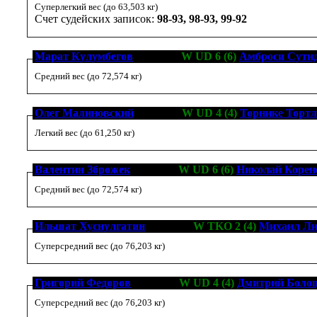
Суперлегкий вес (до 63,503 кг)
Счет судейских записок:
98-93, 98-93, 99-92
Марат Кулумбегов
[4-0-1, 3]
W UD 6 (6)
Амброси Сутид
Средний вес (до 72,574 кг)
Олег Малиновский
[1-0-0, 1]
W UD 4 (4)
Торнике Тортл
Легкий вес (до 61,250 кг)
Валентин Зброжек
[0-1-1, 0]
W UD 6 (6)
Николай Корен
Средний вес (до 72,574 кг)
Ильшат Хуснулгатин
[4-0-0, 2]
W TKO 2 (4)
Михаил Ли
Суперсредний вес (до 76,203 кг)
Григорий Федоров
[1-0-1, 0]
W UD 4 (4)
Дмитрий Боло
Суперсредний вес (до 76,203 кг)