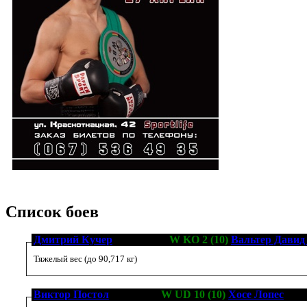
Список боев
Дмитрий Кучер
[15-0-0, 11]
W KO 2 (10)
Вальтер Давид
Тяжелый вес (до 90,717 кг)
Виктор Постол
[17-0-0, 9]
W UD 10 (10)
Хосе Лопес
[15-1