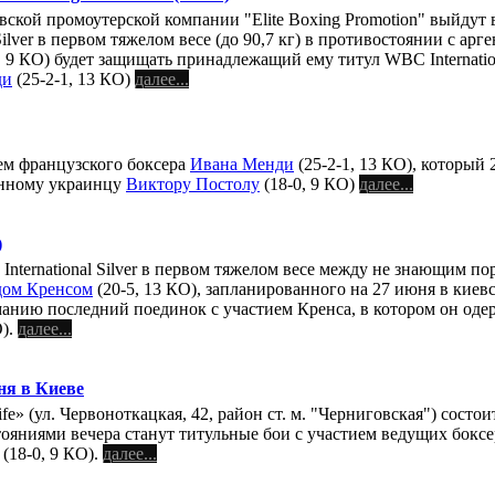
ской промоутерской компании "Elite Boxing Promotion" выйдут 
ilver в первом тяжелом весе (до 90,7 кг) в противостоянии с ар
, 9 КО) будет защищать принадлежащий ему титул WBC Internationa
ди
(25-2-1, 13 КО)
далее...
ем французского боксера
Ивана Менди
(25-2-1, 13 КО), который 
енному украинцу
Виктору Постолу
(18-0, 9 КО)
далее...
)
International Silver в первом тяжелом весе между не знающим 
дом Кренсом
(20-5, 13 КО), запланированного на 27 июня в киевс
иманию последний поединок с участием Кренса, в котором он оде
О).
далее...
ня в Киеве
Life» (ул. Червоноткацкая, 42, район ст. м. "Черниговская") сос
тояниями вечера станут титульные бои с участием ведущих боксе
(18-0, 9 КО).
далее...