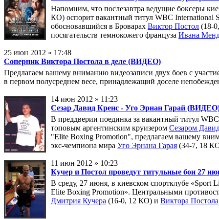
Напомним, что послезавтра ведущие боксеры киев
КО) оспорит вакантный титул WBC International S
обосновавшийся в Броварах
Виктор Постол
(18-0
посягательств темнокожего француза
Ивана Мен
25 июн 2012 » 17:48
Соперник Виктора Постола в деле (ВИДЕО)
Предлагаем вашему вниманию видеозаписи двух боев с участи
в первом полусреднем весе, принадлежащий доселе непобежд
14 июн 2012 » 11:23
Сезар Давид Кренс - Уго Эрнан Гарай (ВИДЕО
В преддверии поединка за вакантный титул WBC 
топовым аргентинским круизером
Сезаром Дави
"Elite Boxing Promotion", предлагаем вашему вн
экс-чемпиона мира
Уго Эрнана Гарая
(34-7, 18 К
11 июн 2012 » 10:23
Кучер и Постол проведут титульные бои 27 ию
В среду, 27 июня, в киевском спортклубе «Sport 
Elite Boxing Promotion». Центральными противос
Дмитрия Кучера
(16-0, 12 КО) и
Виктора Постола