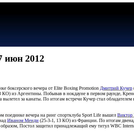
27 июн 2012
ке боксерского вечера от Elite Boxing Promotion
Дмитрий Кучер
3 КО) из Аргентины. Побывав в нокдауне в первом раунде, Кренс
 вылетел за канаты. По итогам встречи Кучер стал обладателем в
м поединке вечера на ринг спортклуба Sport Life вышел
Виктор
 над
Иваном Менди
(25-3-1, 13 КО) из Франции. По итогам двена
образом, Постол защитил принадлежащий ему титул WBC Internati