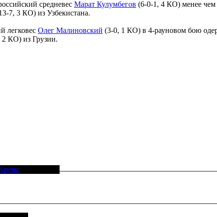
российский средневес
Марат Кулумбегов
(6-0-1, 4 КО) менее че
13-7, 3 КО) из Узбекистана.
й легковес
Олег Малиновский
(3-0, 1 КО) в 4-рауновом бою од
 2 КО) из Грузии.
Кренс
[20-5-0, 13]
-2-1, 13]