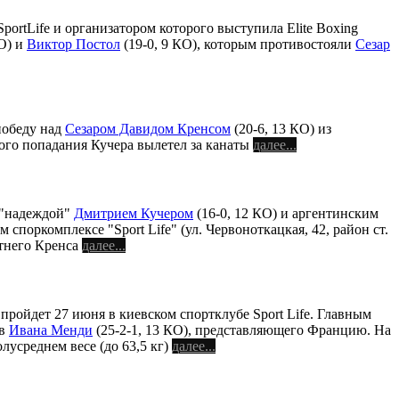
ortLife и организатором которого выступила Elite Boxing
КО) и
Виктор Постол
(19-0, 9 КО), которым противостояли
Сезар
победу над
Сезаром Давидом Кренсом
(20-6, 13 КО) из
ного попадания Кучера вылетел за канаты
далее...
й "надеждой"
Дмитрием Кучером
(16-0, 12 КО) и аргентинским
м споркомплексе "Sport Life" (ул. Червоноткацкая, 42, район ст.
етнего Кренса
далее...
пройдет 27 июня в киевском спортклубе Sport Life. Главным
ив
Ивана Менди
(25-2-1, 13 КО), представляющего Францию. На
лусреднем весе (до 63,5 кг)
далее...