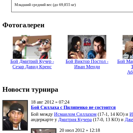
Младший средний вес (до 69,855 кг)
Фотогалереи
Бой Дмитрий Кучер -
Бой Виктор Постол -
Бой Мар
Сезар Давид Кренс
Иван Менди
Аб
Новости турнира
18 авг 2012 » 07:24
Бой Силлаха с Пилипенко не состоится
Бой между
Исмаилом Силлахом
(17-1, 14 КО) и
И
андеркарте у
Дмитрия Кучера
(17-0, 13 КО) и
Дже
20 июл 2012 » 12:18