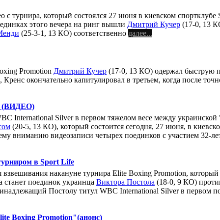
с турнира, который состоялся 27 июня в киевском спортклубе Sp
оединках этого вечера на ринг вышли
Дмитрий Кучер
(17-0, 13 
Менди
(25-3-1, 13 КО) соответственно
далее...
Boxing Promotion
Дмитрий Кучер
(17-0, 13 КО) одержал быструю 
 Кренс окончательно капитулировал в третьем, когда после точ
е (ВИДЕО)
BC International Silver в первом тяжелом весе между украинско
сом
(20-5, 13 КО), который состоится сегодня, 27 июня, в киевско
шему вниманию видеозаписи четырех поединков с участием 32-л
урниром в Sport Life
 взвешивания накануне турнира Elite Boxing Promotion, который 
а станет поединок украинца
Виктора Постола
(18-0, 9 КО) прот
инадлежащий Постолу титул WBC International Silver в первом по
ite Boxing Promotion"(анонс)