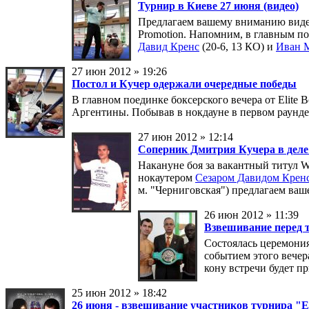
Турнир в Киеве 27 июня (видео)
Предлагаем вашему вниманию видео 
Promotion. Напомним, в главным п
Давид Кренс
(20-6, 13 КО) и
Иван 
27 июн 2012 » 19:26
Постол и Кучер одержали очередные победы
В главном поединке боксерского вечера от Elite 
Аргентины. Побывав в нокдауне в первом раунде,
27 июн 2012 » 12:14
Соперник Дмитрия Кучера в дел
Накануне боя за вакантный титул W
нокаутером
Сезаром Давидом Крен
м. "Черниговская") предлагаем ва
26 июн 2012 » 11:39
Взвешивание перед т
Состоялась церемония
событием этого вечер
кону встречи будет пр
25 июн 2012 » 18:42
26 июня - взвешивание участников турнира "El