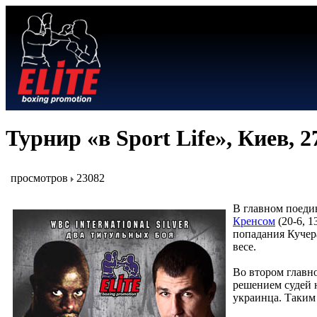
Турнир «в Sport Life», Киев, 
просмотров
23082
В главном поедин
Кренсом
(20-6, 1
попадания Кучера
весе.
Во втором главно
решением судей
украинца. Таким 