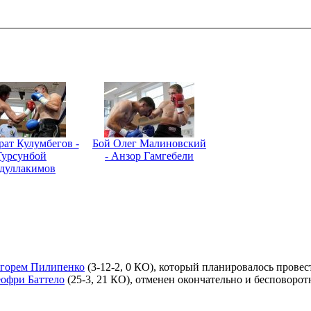
ат Кулумбегов -
Бой Олег Малиновский
Турсунбой
- Анзор Гамгебели
дуллакимов
горем Пилипенко
(3-12-2, 0 КО), который планировалось провест
офри Баттело
(25-3, 21 КО), отменен окончательно и бесповоро