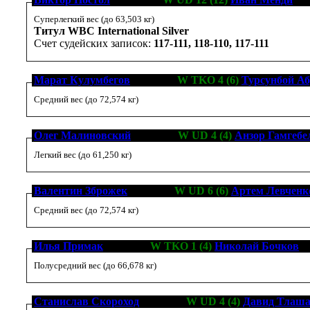
Суперлегкий вес (до 63,503 кг)
Титул WBC International Silver
Счет судейских записок:
117-111, 118-110, 117-111
Марат Кулумбегов
[5-0-1, 3]
W TKO 4 (6)
Турсунбой А
Средний вес (до 72,574 кг)
Олег Малиновский
[2-0-0, 1]
W UD 4 (4)
Анзор Гамгебе
Легкий вес (до 61,250 кг)
Валентин Зброжек
[1-1-1, 0]
W UD 6 (6)
Артем Левченк
Средний вес (до 72,574 кг)
Илья Примак
[0-0-0, 0]
W TKO 1 (4)
Николай Бочков
[0
Полусредний вес (до 66,678 кг)
Станислав Скороход
[1-0-0, 1]
W UD 4 (4)
Давид Тлаша