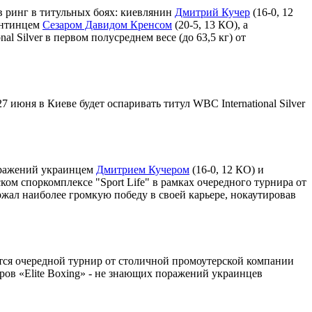
в ринг в титульных боях: киевлянин
Дмитрий Кучер
(16-0, 12
гентинцем
Сезаром Давидом Кренсом
(20-5, 13 КО), а
l Silver в первом полусреднем весе (до 63,5 кг) от
27 июня в Киеве будет оспаривать титул WBC International Silver
поражений украинцем
Дмитрием Кучером
(16-0, 12 КО) и
ком споркомплексе "Sport Life" в рамках очередного турнира от
ржал наиболее громкую победу в своей карьере, нокаутировав
тоится очередной турнир от столичной промоутерской компании
ров «Elite Boxing» - не знающих поражений украинцев