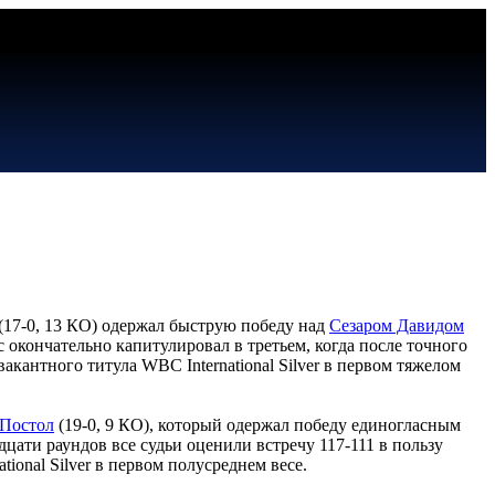
(17-0, 13 КО) одержал быструю победу над
Сезаром Давидом
 окончательно капитулировал в третьем, когда после точного
акантного титула WBC International Silver в первом тяжелом
 Постол
(19-0, 9 КО), который одержал победу единогласным
дцати раундов все судьи оценили встречу 117-111 в пользу
onal Silver в первом полусреднем весе.