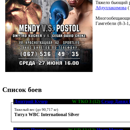
Тяжело бьющий 
Абдуллакимова
(
Многообещающи
Гамгебели (8-3-1,
Список боев
Дмитрий Кучер
[16-0-0, 12]
W TKO 3 (12)
Сезар Давид 
Тяжелый вес (до 90,717 кг)
Титул WBC International Silver
Виктор Постол
[18-0-0, 9]
W UD 12 (12)
Иван Менди
[25