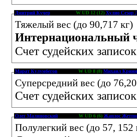
Дмитрий Кучер
[20-0-0, 15]
W UD 12 (12)
Хулио Сезар 
Тяжелый вес (до 90,717 кг)
Интернациональный 
Счет судейских записо
Марат Кулумбегов
[9-0-1, 6]
W UD 8 (8)
Михаил Крини
Суперсредний вес (до 76,20
Счет судейских записо
Олег Малиновский
[6-0-0, 2]
W UD 6 (6)
Жандос Жетпи
Полулегкий вес (до 57, 152 