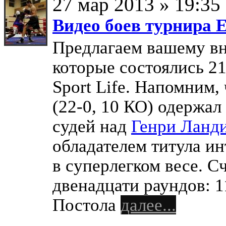
27 мар 2013 » 19:35
Видео боев турнира E
Предлагаем вашему в
которые состоялись 21
Sport Life. Напомним, 
(22-0, 10 КО) одержа
судей над
Генри Ланд
обладателем титула 
в суперлегком весе. С
двенадцати раундов: 1
Постола
далее...