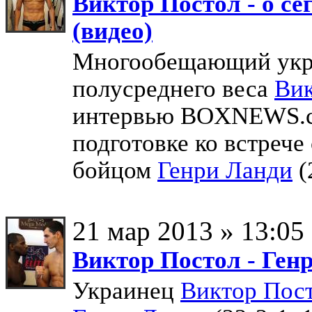
Виктор Постол - о с
(видео)
Многообещающий укра
полусреднего веса
Вик
интервью BOXNEWS.co
подготовке ко встреч
бойцом
Генри Ланди
(
21 мар 2013 » 13:05
Виктор Постол - Генр
Украинец
Виктор Пос