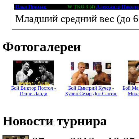
Илья Примак
[3-0-0, 3]
W TKO 3 (4)
Александр Николе
Младший средний вес (до 6
Фотогалереи
Бой Виктор Постол -
Бой Дмитрий Кучер -
Бой Мар
Генри Ланди
Хулио Сезар Дос Сантос
Миха
Новости турнира