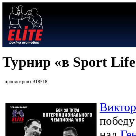
Турнир «в Sport Life
просмотров
318718
Виктор
победу
над
Ге