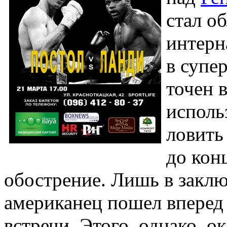
стал о
интерн
в супе
точен в
исполь
ловить
до кон
обострение. Лишь в закл
американец пошел вперед 
встречи. Этого, однако, о