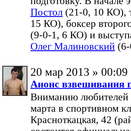
подготовку. В начале 
Постол
(21-0, 10 КО),
15 КО), боксер второг
(9-0-1, 6 КО) и высту
Олег Малиновский
(6-
20 мар 2013 » 00:09
Анонс взвешивания п
Вниманию любителей 
марта в спортивном клу
Красноткацкая, 42 (ра
состоится официальна