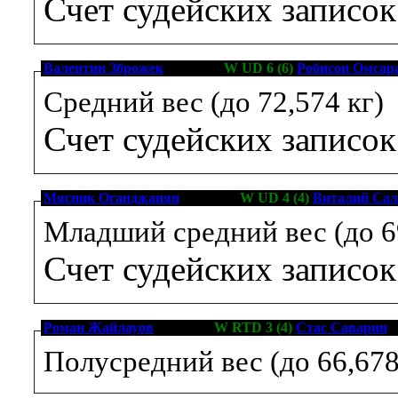
Счет судейских записо
Валентин Зброжек
[2-1-1, 0]
W UD 6 (6)
Робисон Омса
Средний вес (до 72,574 кг)
Счет судейских записо
Мясник Оганджанян
[0-0-0, 0]
W UD 4 (4)
Виталий Са
Младший средний вес (до 6
Счет судейских записо
Роман Жайлауов
[6-0-0, 4]
W RTD 3 (4)
Стас Саварин
[
Полусредний вес (до 66,678