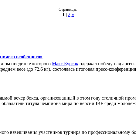
Страницы:
1
|
2
»
ничего особенного»
лавном поединке которого
Макс Бурсак
одержал победу над арге
еднем весе (до 72,6 кг), состоялась итоговая пресс-конференция
едьмой вечер бокса, организованный в этом году столичной про
 обладатель титула чемпиона мира по версии IBF среди молодежи
ного взвешивания участников турнира по профессиональному бок