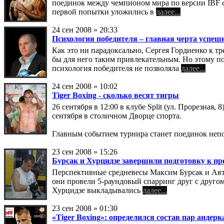
поединок между чемпионом мира по версии IBF ср
первой попытки уложились в
далее...
24 cен 2008 » 20:33
Психология победителя – главная черта успеш
Как это ни парадоксально, Сергея Гордиенко к т
бы для него таким привлекательным. Но этому п
психология победителя не позволяла
далее...
24 cен 2008 » 10:02
Tiger Boxing - сколько весят тигры
26 сентября в 12:00 в клубе Split (ул. Прорезна
сентября в столичном Дворце спорта.
Главным событием турнира станет поединок непо
23 cен 2008 » 15:26
Бурсак и Хурцидзе завершили подготовку к п
Перспективные средневесы Максим Бурсак и Авта
они провели 5-раундовый спарринг друг с другом
Хурцидзе выкладывались
далее...
23 cен 2008 » 01:30
«Tiger Boxing»: определился состав пар андерк