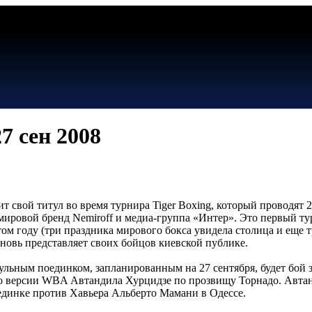
7 cен 2008
т свой титул во время турнира Tiger Boxing, который проводят 
 мировой бренд Nemiroff и медиа-группа «Интер». Это первый т
том году (три праздника мирового бокса увидела столица и еще т
вновь представляет своих бойцов киевской публике.
льным поединком, запланированным на 27 сентября, будет бой 
 версии WBA Автандила Хурцидзе по прозвищу Торнадо. Автанд
единке против Хавьера Альберто Мамани в Одессе.