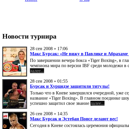
Новости турнира
28 cен 2008 » 17:06
Макс Бурсак: «Не вижу в Павлике и Абрахаме 
По завершении вечера бокса «Tiger Boxing», в г
чемпиона мира по версии IBF среди молодежи в ср
далее...
28 cен 2008 » 01:55
Бурсак и Хурцидзе защитили титулы!
Только что в Киеве завершился очередной, уже с
название «Tiger Boxing». В главном поединке шоу
успешно защитил свое звание
далее...
26 cен 2008 » 14:35
Макс Бурсак и Эстебан Понсе делают вес!
Сегодня в Киеве состоялась церемония официаль