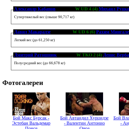
Александр Кабанов
[4-2-0, 3]
W UD 4 (4)
Михаил Руцк
Супертяжелый вес (свыше 90,717 кг)
Давид Макарадзе
[14-2-0, 7]
W UD 6 (6)
Рахим Мингале
Легкий вес (до 61,250 кг)
Дмитрий Ратошнюк
[0-0-0, 0]
W TKO 2 (4)
Денис Верба
Полусредний вес (до 66,678 кг)
Фотогалереи
Бой Макс Бурсак -
Бой Автандил Хурцидзе
Бой Вл
Эстебан Вальдемар
- Валентин Антонио
- Ан
Понсе
Очоа