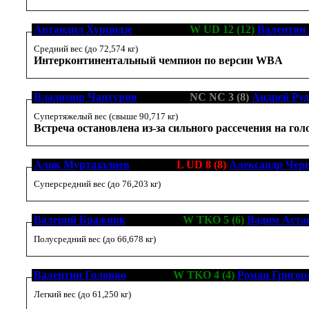
Автандил Хурцидзе
[16-1-2, 11]
W UD 12 (12)
Валентин
Средний вес (до 72,574 кг)
Интерконтинентальный чемпион по версии WBA
Владимир Чантурия
[12-0-0, 8]
NC NC 3 (8)
Андрей Руд
Супертяжелый вес (свыше 90,717 кг)
Встреча остановлена из-за сильного рассечения на гол
Алик Муртазалиев
[7-1-0, 4]
L UD 8 (8)
Александр Чер
Суперсредний вес (до 76,203 кг)
Валерий Бражник
[18-0-0, 11]
W TKO 5 (6)
Вадим Аста
Полусредний вес (до 66,678 кг)
Валентин Головко
[2-0-0, 1]
W TKO 4 (4)
Роман Григор
Легкий вес (до 61,250 кг)