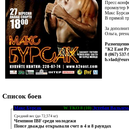
Пресс-конфе
промоутер K
Макс Бурсак
В прямой тр
За дополнит
Ольга, pres
Размещение
"К2 East P
8 (067) 537
b.vlad@eur
Список боев
Макс Бурсак
[15-0-0, 5]
W TKO 8 (10)
Эстебан Вальдем
Средний вес (до 72,574 кг)
Чемпион IBF среди молодежи
Понсе дважды открывали счет в 4 и 8 раундах