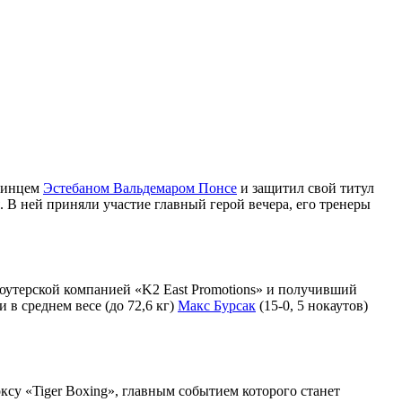
нтинцем
Эстебаном Вальдемаром Понсе
и защитил свой титул
. В ней приняли участие главный герой вечера, его тренеры
моутерской компанией «K2 East Promotions» и получивший
 в среднем весе (до 72,6 кг)
Макс Бурсак
(15-0, 5 нокаутов)
су «Tiger Boxing», главным событием которого станет