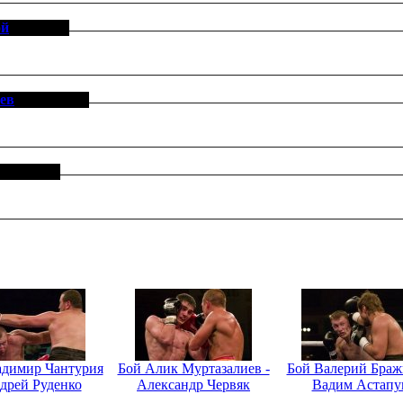
ой
[1-3-0, 0]
ев
[27-57-1, 8]
[0-0-0, 0]
адимир Чантурия
Бой Алик Муртазалиев -
Бой Валерий Браж
дрей Руденко
Александр Червяк
Вадим Астапу