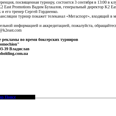
ренция, посвященная турниру, состоится 3 сентября в 13:00 в клуб
2 East Promotions Вадим Бухкалов, генеральный директор K2 Eas
 и его тренер Сергей Гордиенко.
ансляции турнир покажет телеканал «Мегаспорт», входящий в м
ельной информацией и аккредитацией, пожалуйста, обращайтесь: (
s@k2east.com
 рекламы во время боксерских турниров
romochion"
-93-39 Владислав
oholding.com.ua
ар Понсе
[10-3-1, 5]