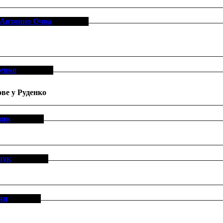
 Антонио Очоа
[19-7-1, 8]
енко
[11-0-0, 4]
ове у Руденко
вяк
[6-0-0, 1]
пук
[8-13-1, 2]
ян
[0-1-0, 0]