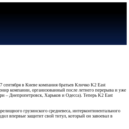
27 сентября в Киеве компания братьев Кличко K2 East
урнир компании, организованный после летнего перерыва и уже
ри – Днепропетровск, Харьков и Одесса). Теперь K2 East
зрелищного грузинского средневеса, интерконтинентального
ил впервые защитит свой титул, который он завоевал в