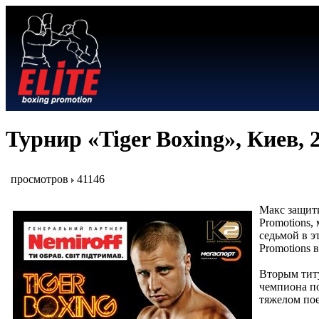
Турнир «Tiger Boxing», Киев, 2
просмотров
41146
Макс защити
Promotions,
седьмой в э
Promotions 
Вторым титу
чемпиона по
тяжелом по