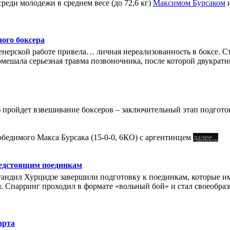
еди молодежи в среднем весе (до 72,6 кг)
Максимом Бурсаком
и
ного боксера
ренерской работе привела… личная нереализованность в боксе. С
омешала серьезная травма позвоночника, после которой двукра
я, 8) пройдет взвешивание боксеров – заключительный этап подг
бедимого Макса Бурсака (15-0-0, 6КО) с аргентинцем
далее...
редстоящим поединкам
ндил Хурцидзе завершили подготовку к поединкам, которые им 
. Спарринг проходил в формате «вольный бой» и стал своеобраз
арта