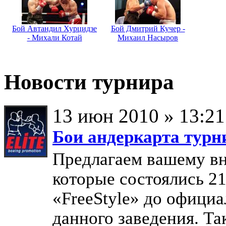
Бой Автандил Хурцидзе
Бой Дмитрий Кучер -
- Михали Котай
Михаил Насыров
Новости турнира
13 июн 2010 » 13:21
Бои андеркарта турни
Предлагаем вашему в
которые состоялись 21
«FreeStyle» до офици
данного заведения. Та