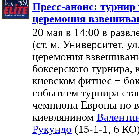
Пресс-анонс: турнир 
церемония взвешива
20 мая в 14:00 в разв
(ст. м. Университет, у
церемония взвешивани
боксерского турнира, 
киевском фитнес + бок
событием турнира ста
чемпиона Европы по в
киевлянином
Валенти
Рукундо
(15-1-1, 6 КО