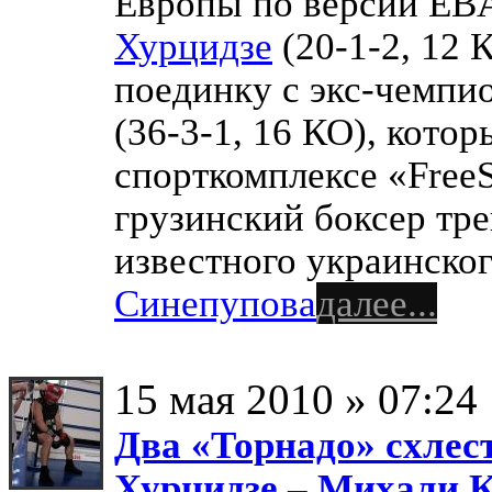
Европы по версии EBA
Хурцидзе
(20-1-2, 12 
поединку с экс-чемп
(36-3-1, 16 КО), кото
спорткомплексе «FreeS
грузинский боксер тр
известного украинско
Синепупова
далее...
15 мая 2010 » 07:24
Два «Торнадо» схлес
Хурцидзе – Михали 