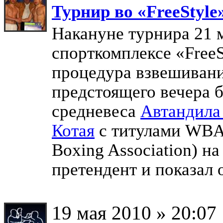
Турнир во «FreeStyl
Накануне турнира 21 м
спорткомплексе «FreeS
процедура взвешивани
предстоящего вечера б
средневеса
Автандила
Котая
с титулами WBA 
Boxing Association) н
претендент и показал 
19 мая 2010 » 20:07