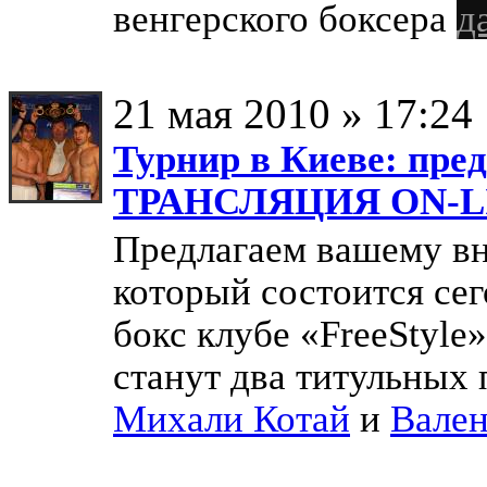
венгерского боксера
да
21 мая 2010 » 17:24
Турнир в Киеве: пре
ТРАНСЛЯЦИЯ ON-L
Предлагаем вашему вн
который состоится сег
бокс клубе «FreeStyl
станут два титульных
Михали Котай
и
Вален