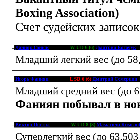
Boxing Association)
Счет судейских записо
Данияр Ганык
[6-0-0, 3]
W UD 6 (6)
Дмитрий Богачук
[1
Младший легкий вес (до 58,
Игорь Фаниян
[9-0-1, 6]
L SD 6 (6)
Дмитрий Семернин
[
Младший средний вес (до 6
Фаниян побывал в нок
Виктор Постол
[9-0-0, 7]
W UD 8 (8)
Мамасоли Кимсан
Суперлегкий вес (до 63,503 