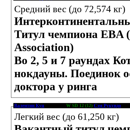
Средний вес (до 72,574 кг)
Интерконтинентальны
Титул чемпиона EBA (
Association)
Во 2, 5 и 7 раундах К
нокдауны. Поединок о
доктора у ринга
Валентин Куц
[20-1-0, 8]
W SD 12 (12)
Сэм Рукундо
[15-
Легкий вес (до 61,250 кг)
Вакантный титул чем