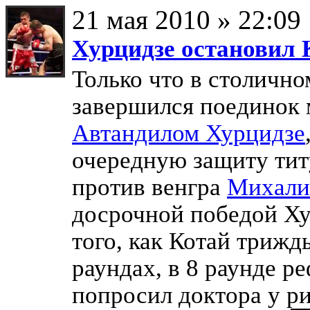
21 мая 2010 » 22:09
Хурцидзе остановил 
Только что в столично
завершился поединок 
Автандилом Хурцидзе
очередную защиту ти
против венгра
Михали
досрочной победой Ху
того, как Котай трижд
раундах, в 8 раунде р
попросил доктора у р