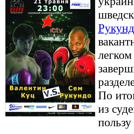
украи
шведс
Рукун
вакант
легком
заверш
раздел
По ито
из суде
пользу