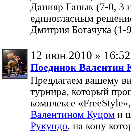
Данияр Ганык (7-0, 3 
единогласным решение
Дмитрия Богачука (1-9
12 июн 2010 » 16:52
Поединок Валентин К
Предлагаем вашему вн
турнира, который про
комплексе «FreeStyle
Валентином Куцом
и ш
Рукундо
, на кону кот