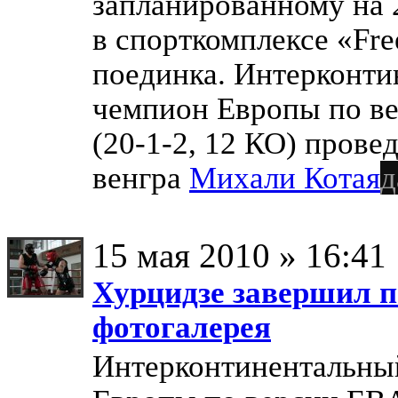
запланированному на 
в спорткомплексе «Fre
поединка. Интерконт
чемпион Европы по в
(20-1-2, 12 КО) прове
венгра
Михали Котая
д
15 мая 2010 » 16:41
Хурцидзе завершил п
фотогалерея
Интерконтинентальны