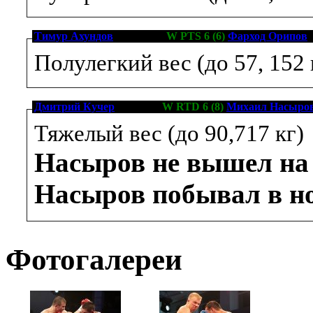
Тимур Ахундов
[10-2-0, 4]
W PTS 6 (6)
Фарход Орипов
[
Полулегкий вес (до 57, 152 
Дмитрий Кучер
[8-0-0, 7]
W RTD 6 (8)
Михаил Насыро
Тяжелый вес (до 90,717 кг)
Насыров не вышел на 
Насыров побывал в н
Фотогалереи