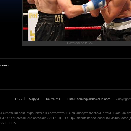
Фотогалерея: Бой -
.com.ua
RSS
Форум
Контакты
Email: admin@elitboxclub.com
Copyright ©
 elitboxclub.com, охраняются в соответствии с законодательством, в том числе, об а
ЬНОГО письменного согласия ЗАПРЕЩЕНО. При любом использовании материалов др
БЯЗАТЕЛЬНА.