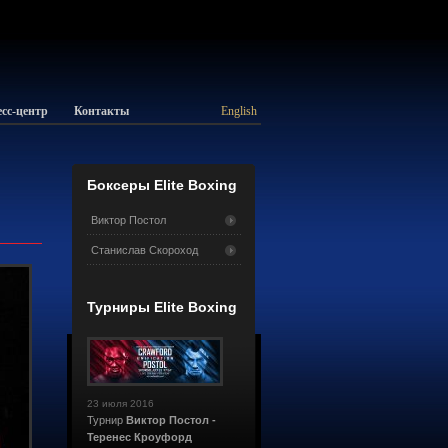
сс-центр
Контакты
English
Боксеры Elite Boxing
Виктор Постол
Станислав Скороход
Турниры Elite Boxing
23 июля 2016
Турнир
Виктор Постол -
Теренес Кроуфорд