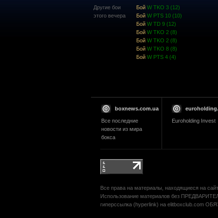
Другие бои
Бой
W TKO 3 (12)
этого вечера
Бой
W PTS 10 (10)
Бой
W TD 9 (12)
Бой
W TKO 2 (8)
Бой
W TKO 2 (8)
Бой
W TKO 8 (8)
Бой
W PTS 4 (4)
boxnews.com.ua
euroholding
Все последние
Euroholding Invest
новости из мира
бокса
Все права на материалы, находящиеся на сайте
Использование материалов без ПРЕДВАРИТЕЛ
гиперссылка (hyperlink) на elitboxclub.com О