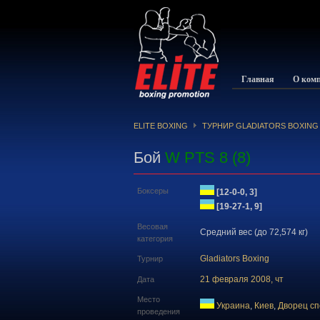
Главная
О ком
ELITE BOXING
ТУРНИР GLADIATORS BOXING
Бой
W PTS 8 (8)
Боксеры
[12-0-0, 3]
[19-27-1, 9]
Весовая
Средний вес (до 72,574 кг)
категория
Gladiators Boxing
Турнир
21 февраля 2008, чт
Дата
Место
Украина
,
Киев
,
Дворец сп
проведения