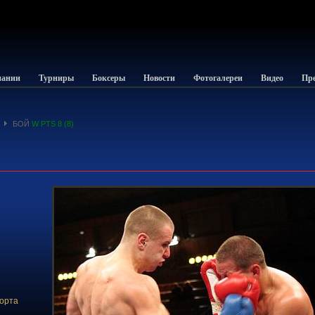
пании
Турниры
Боксеры
Новости
Фотогалереи
Видео
Пре
БОЙ
W PTS 8 (8)
орта