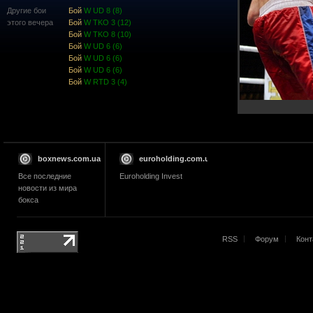
Другие бои
Бой
W UD 8 (8)
этого вечера
Бой
W TKO 3 (12)
Бой
W TKO 8 (10)
Бой
W UD 6 (6)
Бой
W UD 6 (6)
Бой
W UD 6 (6)
Бой
W RTD 3 (4)
boxnews.com.ua
euroholding.com.ua
Все последние
Euroholding Invest
новости из мира
бокса
RSS
Форум
Конт