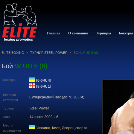
Главная
О компании
Турниры
Боксеры
ELITE BOXING
ТУРНИР STEEL POWER
БОЙ
W UD 6 (6)
Бой
W UD 6 (6)
Боксеры
[6-0-0, 4]
[8-6-0, 1]
Весовая
Суперсредний вес (до 76,203 кг)
категория
Steel Power
Турнир
14 июня 2008, сб
Дата
Место
Украина
,
Киев
,
Дворец спорта
проведения