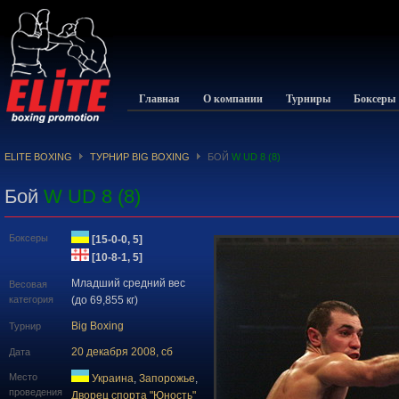
Главная
О компании
Турниры
Боксеры
ELITE BOXING
ТУРНИР BIG BOXING
БОЙ
W UD 8 (8)
Бой
W UD 8 (8)
Боксеры
[15-0-0, 5]
[10-8-1, 5]
Младший средний вес
Весовая
категория
(до 69,855 кг)
Big Boxing
Турнир
20 декабря 2008, сб
Дата
Место
Украина
,
Запорожье
,
проведения
Дворец спорта "Юность"