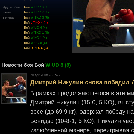
Другие бои
Бой
W UD 10 (10)
этого
Бой
W UD 12 (12)
вечера
Бой
W TKO 3 (6)
Бой
L TKO 4 (4)
Бой
W UD 4 (4)
Бой
W TKO 1 (8)
Бой
W KO 1 (4)
Бой
W UD 6 (6)
Бой
D PTS 6 (6)
Новости боя Бой
W UD 8 (8)
20 дек 2008 » 21:45
Дмитрий Никулин снова победил 
В рамках продолжающегося в эти ми
Дмитрий Никулин (15-0, 5 КО), вы
весе (до 69,9 кг), одержал победу 
Бенидзе (10-8-1, 5 КО). Никулин ув
излюбленной манере, переигрывая с