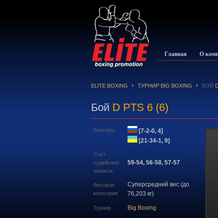
Главная
О ком
ELITE BOXING
ТУРНИР BIG BOXING
БОЙ
D
Бой
D PTS 6 (6)
Боксеры
[7-2-0, 4]
[21-34-1, 9]
Счет
59-54, 56-58, 57-57
судейских
записок
Суперсредний вес (до
Весовая
категория
76,203 кг)
Big Boxing
Турнир