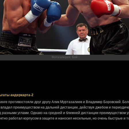
Фотогалерея: Бой -
ьтаты андеркарта-2
ринге противостояли друг другу Алик Муртазалиев и Владимир Боровский. Бо
 владел преимуществом на дальней дистанции, действуя джебом и периодич
д разными углами. Однако на средней и ближней дистанции преимуществом 
ктно работал корпусом в защите и наносил несильные, но очень быстрые и 