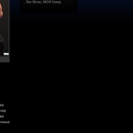
Лас-Вегас, MGM Гранд
лее
ески
уже
точные