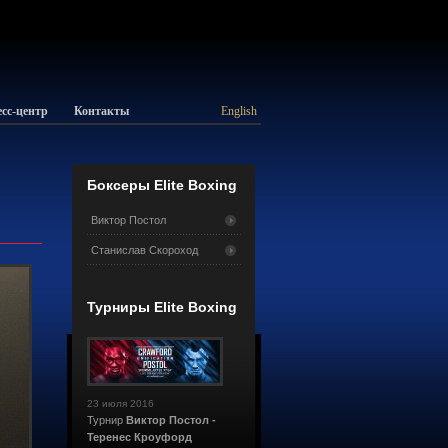
сс-центр
Контакты
English
Боксеры Elite Boxing
Виктор Постол
Станислав Скороход
Турниры Elite Boxing
23 июля 2016
Турнир
Виктор Постол -
Теренес Кроуфорд