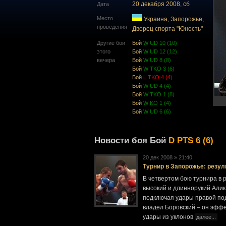
20 декабря 2008, сб
Дата
Место
Украина
,
Запорожье
,
проведения
Дворец спорта "Юность"
Другие бои
Бой
W UD 10 (10)
этого
Бой
W UD 12 (12)
вечера
Бой
W UD 8 (8)
Бой
W TKO 3 (6)
Бой
L TKO 4 (4)
Бой
W UD 4 (4)
Бой
W TKO 1 (8)
Бой
W KO 1 (4)
Бой
W UD 6 (6)
Новости боя Бой
D PTS 6 (6)
20 дек 2008 » 21:40
Турнир в Запорожье: резул
В четвертом бою турнира в 
высокий и длиннорукий Алик
подключая удары правой по
владел Боровский – он эффе
удары из уклонов
далее...