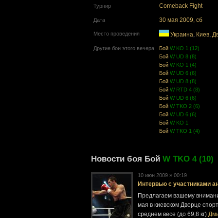
Comeback Fight
Турнир
30 мая 2009, сб
Дата
Место проведения
Украина
,
Киев
,
Д
Другие бои этого вечера
Бой
W KO 1 (12)
Бой
W UD 8 (8)
Бой
W KO 1 (4)
Бой
W UD 6 (6)
Бой
W UD 8 (8)
Бой
W RTD 4 (8)
Бой
W UD 6 (6)
Бой
W TKO 2 (6)
Бой
W UD 6 (6)
Бой
W KO 1
Бой
W TKO 1 (4)
Новости боя Бой
W TKO 4 (10)
10 июн 2009 » 00:19
Интервью с участниками ан
Предлагаем вашему внимани
мая в киевском Дворце спор
среднем весе (до 69,8 кг)
Дм