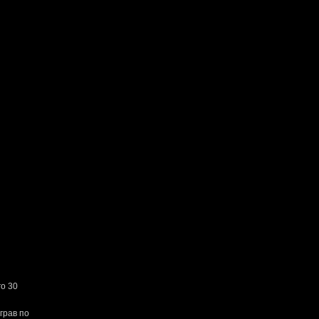
о 30
грав по