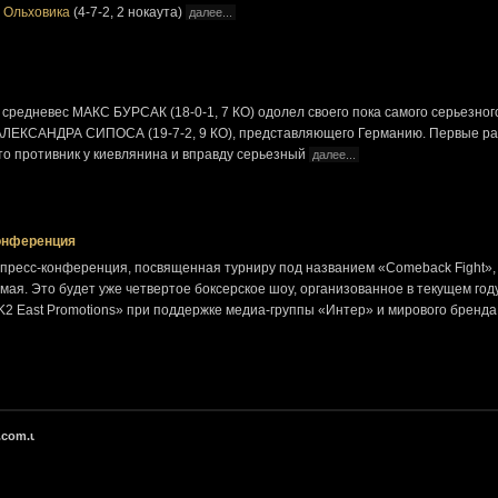
 Ольховика
(4-7-2, 2 нокаута)
далее...
средневес МАКС БУРСАК (18-0-1, 7 КО) одолел своего пока самого серьезног
АЛЕКСАНДРА СИПОСА (19-7-2, 9 КО), представляющего Германию. Первые р
то противник у киевлянина и вправду серьезный
далее...
конференция
 пресс-конференция, посвященная турниру под названием «Comeback Fight»,
мая. Это будет уже четвертое боксерское шоу, организованное в текущем год
2 East Promotions» при поддержке медиа-группы «Интер» и мирового бренда
.com.ua