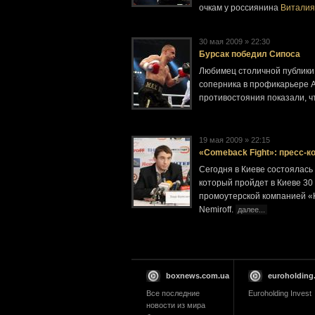
очкам у россиянина
Виталия
30 мая 2009 » 22:30
Бурсак победил Сипоса
Любимец столичной публики 
соперника в профикарьере 
противостояния показали, ч
19 мая 2009 » 22:15
«Comeback Fight»: пресс-
Сегодня в Киеве состоялась
который пройдет в Киеве 30 
промоутерской компанией «K
Nemiroff.
далее...
boxnews.com.ua
euroholding
Все последние
Euroholding Invest
новости из мира