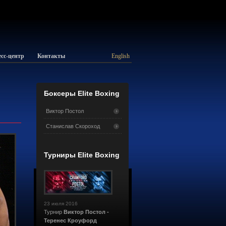
сс-центр
Контакты
English
Боксеры Elite Boxing
Виктор Постол
Станислав Скороход
Турниры Elite Boxing
23 июля 2016
Турнир
Виктор Постол -
Теренес Кроуфорд