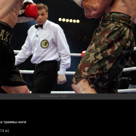
Фотогалерея: Бой -
за травмы ноги
74 кг)