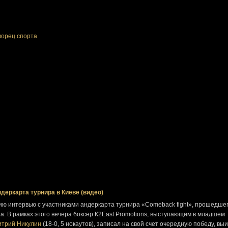
ворец спорта
деркарта турнира в Киеве (видео)
ю интервью с участниками андеркарта турнира «Comeback fight», прошедшег
та. В рамках этого вечера боксер К2East Promotions, выступающим в младшем
итрий Никулин
(18-0, 5 нокаутов), записал на свой счет очередную победу, выи