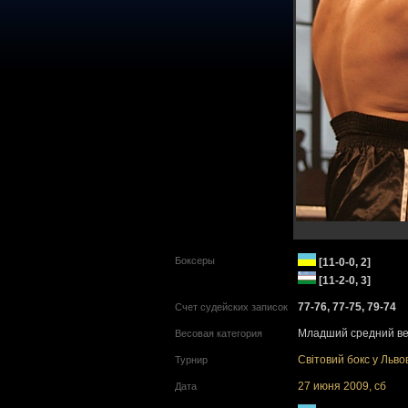
Боксеры
[11-0-0, 2]
[11-2-0, 3]
77-76, 77-75, 79-74
Счет судейских записок
Младший средний вес
Весовая категория
Світовий бокс у Льво
Турнир
27 июня 2009, сб
Дата