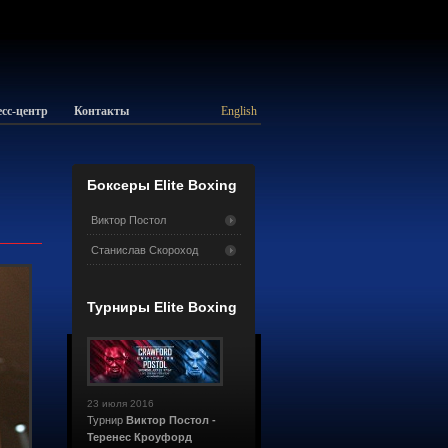
сс-центр
Контакты
English
Боксеры Elite Boxing
Виктор Постол
Станислав Скороход
Турниры Elite Boxing
23 июля 2016
Турнир
Виктор Постол -
Теренес Кроуфорд