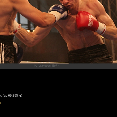
Фотогалерея: Бой -
 (до 69,855 кг)
ві