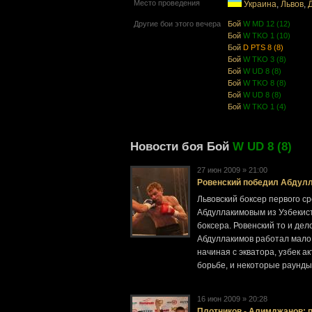
Место проведения
Украина
,
Львов
,
Другие бои этого вечера
Бой
W MD 12 (12)
Бой
W TKO 1 (10)
Бой
D PTS 8 (8)
Бой
W TKO 3 (8)
Бой
W UD 8 (8)
Бой
W TKO 8 (8)
Бой
W UD 8 (8)
Бой
W TKO 1 (4)
Новости боя Бой
W UD 8 (8)
27 июн 2009 » 21:00
Ровенский победил Абдул
Львовский боксер первого с
Абдуллакимовым из Узбекис
боксера. Ровенский то и де
Абдуллакимов работал мало 
начиная с экватора, узбек 
борьбе, и некоторые раунды
16 июн 2009 » 20:28
Плотников - Алимджанов: 