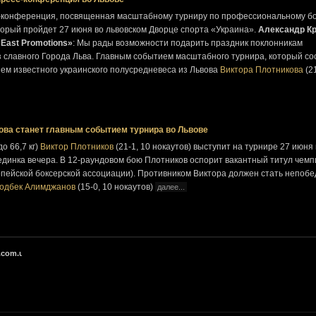
с-конференция, посвященная масштабному турниру по профессиональному бо
оторый пройдет 27 июня во львовском Дворце спорта «Украина».
Александр Кр
East Promotions»
: Мы рады возможности подарить праздник поклонникам
 славного Города Льва. Главным событием масштабного турнира, который со
тием известного украинского полусредневеса из Львова
Виктора Плотникова
(21
ова станет главным событием турнира во Львове
о 66,7 кг)
Виктор Плотников
(21-1, 10 нокаутов) выступит на турнире 27 июня 
единка вечера. В 12-раундовом бою Плотников оспорит вакантный титул чем
опейской боксерской ассоциации). Противником Виктора должен стать непоб
одбек Алимджанов
(15-0, 10 нокаутов)
далее...
.com.ua