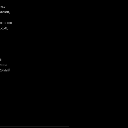
ксу
асюк,
стоится
-1-0,
в
пиона
едимый