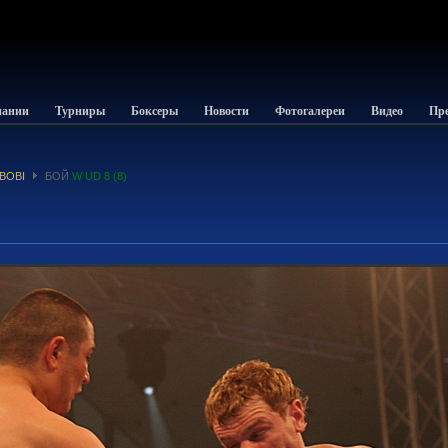
пании
Турниры
Боксеры
Новости
Фотогалереи
Видео
Пре
ВОВІ
БОЙ
W UD 8 (8)