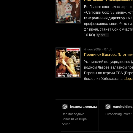
Во Львове состоялась прес
«Світовий бокс у Львові», к
генеральный директор «K2 
профессионального бокса из
27 июня, станет бой с учас
10 КО)
далее...
4 июн 2009 » 07:38
Поединок Виктора Плотник
Украинский полусредневес (д
родном Львове в главном по
Европы по версии ЕВА (Евр
боксер из Узбекистана
Шерз
boxnews.com.ua
euroholding
Все последние
Euroholding Invest
новости из мира
бокса