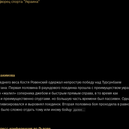
Дворец спорта "Украина"
лакимова
реднего веса Костя Ровенский одержал непростую победу над Турсунбаем
тана. Первая половина 8-раундового поединка прошла с преимуществом укра
ло «жалил» соперника джебом и быстрым прямым справа, в то время как
и преимущественно спуртами. но большую часть времени был пассивен. Одн
активизировался и выровнял поединок. Вторая половина боя проходила в равн
 было сложно отдать тому или иному бойцу
далее...
пресс-конференция во Львове