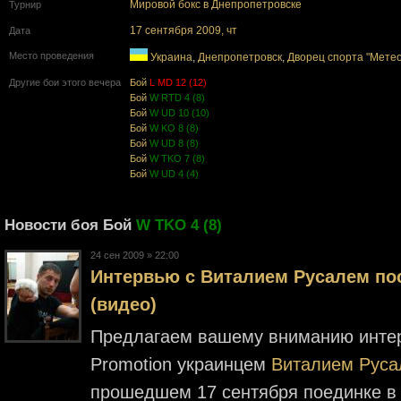
Мировой бокс в Днепропетровске
Турнир
17 cентября 2009, чт
Дата
Место проведения
Украина
,
Днепропетровск
,
Дворец спорта "Мете
Другие бои этого вечера
Бой
L MD 12 (12)
Бой
W RTD 4 (8)
Бой
W UD 10 (10)
Бой
W KO 8 (8)
Бой
W UD 8 (8)
Бой
W TKO 7 (8)
Бой
W UD 4 (4)
Новости боя Бой
W TKO 4 (8)
24 cен 2009 » 22:00
Интервью с Виталием Русалем по
(видео)
Предлагаем вашему вниманию интер
Promotion украинцем
Виталием Рус
прошедшем 17 сентября поединке в