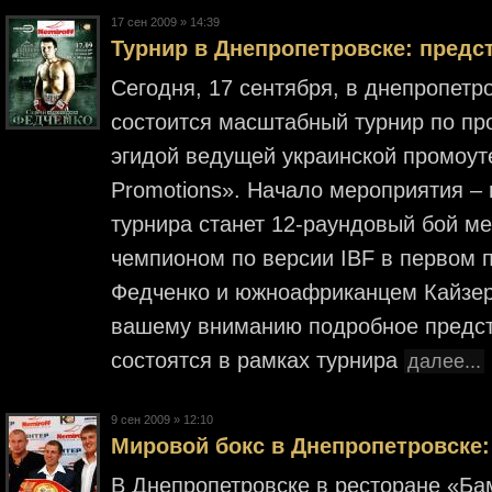
17 cен 2009 » 14:39
Турнир в Днепропетровске: предс
Сегодня, 17 сентября, в днепропет
состоится масштабный турнир по пр
эгидой ведущей украинской промоут
Promotions». Начало мероприятия –
турнира станет 12-раундовый бой м
чемпионом по версии IBF в первом 
Федченко и южноафриканцем Кайзе
вашему вниманию подробное предст
состоятся в рамках турнира
далее...
9 cен 2009 » 12:10
Мировой бокс в Днепропетровске
В Днепропетровске в ресторане «Ба