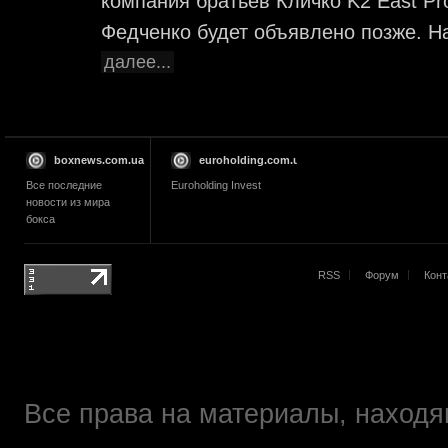
компания братьев Кличко K2 East Pr
Федченко будет объявлено позже. На
далее...
boxnews.com.ua
euroholding.com.ua
Все последние
Euroholding Invest
новости из мира
бокса
RSS
Форум
Конт
Все права на материалы, находящ