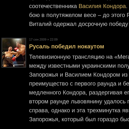
соотечественника
Василия Кондора
.
бою в полутяжелом весе – до этого 
Виталий одержал досрочную победу
17 cен 2009 » 22:09
Русаль победил нокаутом
Телевизионную трансляцию на «Мег
между известными украинскими пол
Запорожья и Василием Кондором из 
преимущество с первого раунда и б
медленного Кондора, раздергивая его
втором раунде львовянину удалось 
справа, однако и эта трехминутка яв
Запорожья, который был гораздо бы