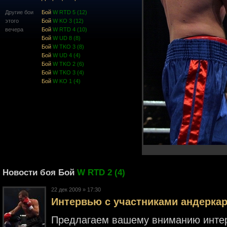
Другие бои
Бой
W RTD 5 (12)
этого
Бой
W KO 3 (12)
вечера
Бой
W RTD 4 (10)
Бой
W UD 8 (8)
Бой
W TKO 3 (8)
Бой
W UD 4 (4)
Бой
W TKO 2 (6)
Бой
W TKO 3 (4)
Бой
W KO 1 (4)
Новости боя Бой
W RTD 2 (4)
22 дек 2009 » 17:30
Интервью с участниками андеркар
Предлагаем вашему вниманию интер