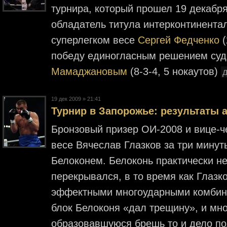
турнира, который прошел 19 декабр
обладатель титула интерконтинентал
суперлегком весе
Сергей Федченко
(
победу единогласным решением су
Мамаджановым
(8-3-4, 5 нокаутов)
д
19 дек 2009 » 21:41
Турнир в Запорожье: результаты 
Бронзовый призер ОИ-2008 и вице-ч
весе Вячеслав Глазков за три минут
Белоконем. Белоконь практически н
перекрывался, в то время как Глазк
эффектными многоударными комбина
блок Белоконя «дал трещину», и мн
образовавшуюся брешь то и дело по