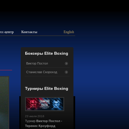
сс-центр
Контакты
English
Боксеры Elite Boxing
Виктор Постол
Станислав Скороход
Турниры Elite Boxing
23 июля 2016
Турнир
Виктор Постол -
Теренес Кроуфорд