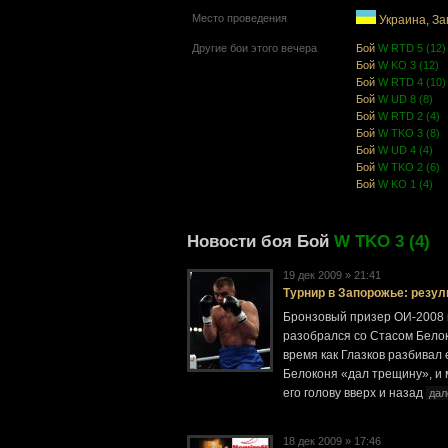
Место проведения
Украина
,
За
Другие бои этого вечера
Бой
W RTD 5 (12)
Бой
W KO 3 (12)
Бой
W RTD 4 (10)
Бой
W UD 8 (8)
Бой
W RTD 2 (4)
Бой
W TKO 3 (8)
Бой
W UD 4 (4)
Бой
W TKO 2 (6)
Бой
W KO 1 (4)
Новости боя Бой
W TKO 3 (4)
19 дек 2009 » 21:41
Турнир в Запорожье: резул
Бронзовый призер ОИ-2008 и
разобрался со Стасом Белок
время как Глазков разбивал
Белоконя «дал трещину», и
его голову вверх и назад
дал
18 дек 2009 » 17:46