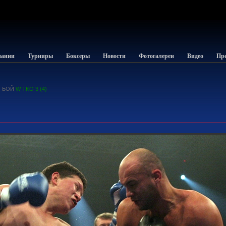
пании
Турниры
Боксеры
Новости
Фотогалереи
Видео
Пре
БОЙ
W TKO 3 (4)