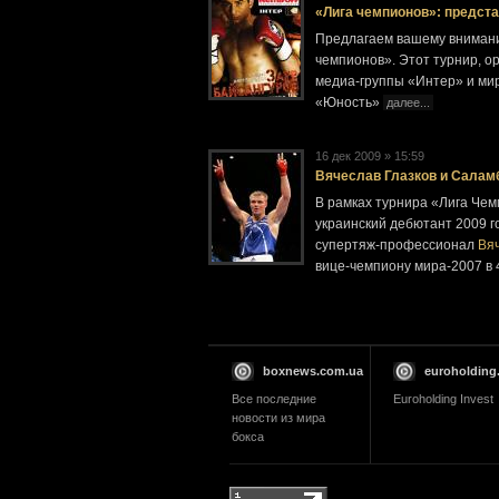
«Лига чемпионов»: предст
Предлагаем вашему вниманию
чемпионов». Этот турнир, о
медиа-группы «Интер» и мир
«Юность»
далее...
16 дек 2009 » 15:59
Вячеслав Глазков и Салам
В рамках турнира «Лига Чем
украинский дебютант 2009 г
супертяж-профессионал
Вяч
вице-чемпиону мира-2007 в
boxnews.com.ua
euroholding
Все последние
Euroholding Invest
новости из мира
бокса