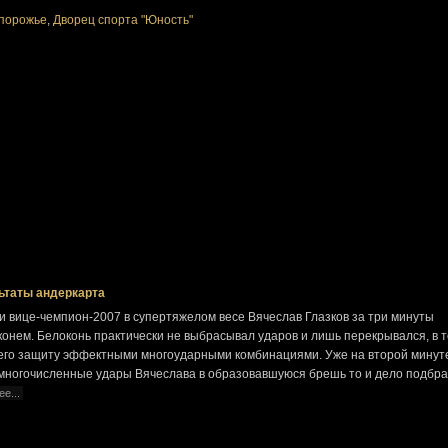
порожье
,
Дворец спорта "Юность"
ьтаты андеркарта
 вице-чемпион-2007 в супертяжелом весе Вячеслав Глазков за три минуты
онем. Белоконь практически не выбрасывал ударов и лишь перекрывался, в т
 его защиту эффектными многоударными комбинациями. Уже на второй минут
 многочисленные удары Вячеслава в образовавшуюся брешь то и дело подбр
ее...