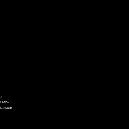
о
е блок
асывали