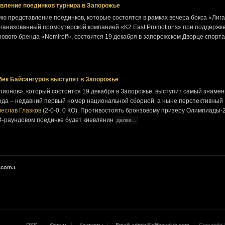
авление поединков турнира в Запорожье
 представление поединков, которые состоятся в рамках вечера бокса «Лига
рганизованный промоутерской компанией «K2 East Promotions» при поддержк
ового бренда «Nemiroff», состоится 19 декабря в запорожском Дворце спорта
бек Байсангуров выступят в Запорожье
пионов», который состоится 19 декабря в Запорожье, выступит самый знаме
ода – недавний первый номер национальной сборной, а ныне перспективный
еслав Глазков
(2-0-0, 0 КО). Противостоять бронзовому призеру Олимпиады-
 4-раундовом поединке будет киевлянин
далее...
.com.ua