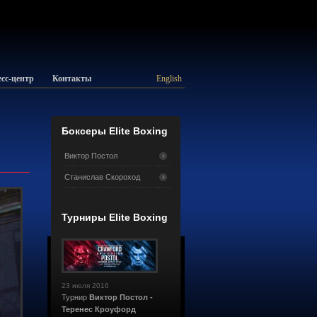
сс-центр
Контакты
English
Боксеры Elite Boxing
Виктор Постол
Станислав Скороход
Турниры Elite Boxing
23 июля 2016
Турнир
Виктор Постол -
Теренес Кроуфорд