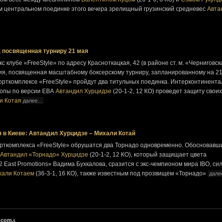
рым центральном поединке этого вечера зрелищный грузинский средневес
Авта
 посвященная турниру 21 мая
кс клубе «FreeStyle» по адресу Красноткацкая, 42 (в районе ст. м. «Черниговск
я, посвященная масштабному боксерскому турниру, запланированному на 21
порткомплексе «FreeStyle» пройдут два титульных поединка. Интерконтинент
опы по версии ЕВА
Автандил Хурцидзе
(20-1-2, 12 КО) проведет защиту своих
и Котая
далее...
 в Киеве: Автандил Хурцидзе – Михали Котай
порткомплекса «FreeStyle» обрушатся два Торнадо одновременно. Обосновавш
Автандил «Торнадо» Хурцидзе
(20-1-2, 12 КО), который защищает цвета
 East Promotions» Вадима Бухкалова, сразится с экс-чемпионом мира IBO, с
хали Котаем
(36-3-1, 16 КО), также известным под прозвищем «Торнадо»
далее
.com.ua