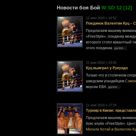
Новости боя Бой
W SD 12 (12)
12 июн 2010 » 16:52
Поединок Валентин Куц – С
Предлагаем вашему внимани
«FreeStyle», поединка межд
которого стоял вакантный ти
этого поединка
далее...
21 мая 2010 » 23:05
Куц выиграл у Рукундо
Только что в столичном спо
шведским угандийцем
Сэмом
версии ЕВА
далее...
21 мая 2010 » 17:24
Турнир в Киеве: предста
Предлагаем вашему вниманию
бокс клубе «FreeStyle». Це
Михали Котай
и
Валентин К