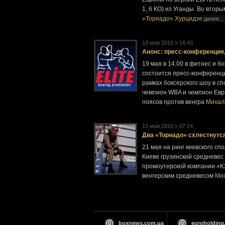
1, 6 КО) из Уганды. Во вто
«Торнадо» Хурцидзе
далее...
18 мая 2010 » 16:43
Анонс: пресс-конференция,
19 мая в 14.00 в фитнес и бо
состоится пресс-конференци
рамках боксерского шоу в с
чемпион WBA и чемпион Евр
поясов против венгра
Михал
15 мая 2010 » 07:24
Два «Торнадо» схлестнутся
21 мая на ринг киевского с
Киеве грузинский средневес
промоутерской компании «K2
венгерским средневесом
Ми
boxnews.com.ua
euroholding