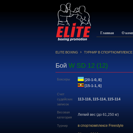
Главная
О ком
ELITE BOXING
ТУРНИР В СПОРТКОМПЛЕКСЕ
Бой
W SD 12 (12)
Боксеры
[20-1-0, 8]
[15-1-1, 6]
Счет
113-116, 115-114, 115-114
судейских
записок
Весовая
Легкий вес (до 61,250 кг)
категория
в спорткомплексе Freestyle
Турнир