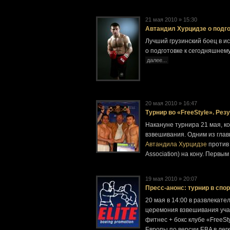
21 мая 2010 » 15:30
Автандил Хурцидзе о подго
Лучший грузинский боец в и
о подготовке к сегодняшнем
далее...
20 мая 2010 » 16:47
Турнир во «FreeStyle». Ре
Накануне турнира 21 мая, к
взвешивания. Одним из глав
Автандила Хурцидзе
против
Association) на кону. Первы
19 мая 2010 » 20:07
Пресс-анонс: турнир в спо
20 мая в 14:00 в развлекател
церемония взвешивания учас
фитнес + бокс клубе «FreeS
Европы по версии EBA в лег