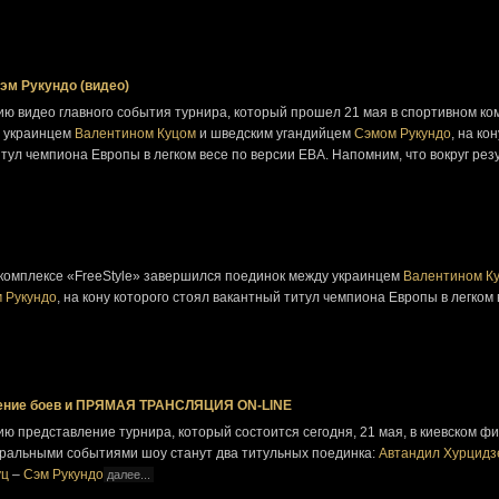
эм Рукундо (видео)
ю видео главного события турнира, который прошел 21 мая в спортивном ко
у украинцем
Валентином Куцом
и шведским угандийцем
Сэмом Рукундо
, на кон
тул чемпиона Европы в легком весе по версии ЕВА. Напомним, что вокруг рез
ркомплексе «FreeStyle» завершился поединок между украинцем
Валентином К
 Рукундо
, на кону которого стоял вакантный титул чемпиона Европы в легком 
вление боев и ПРЯМАЯ ТРАНСЛЯЦИЯ ON-LINE
 представление турнира, который состоится сегодня, 21 мая, в киевском фи
нтральными событиями шоу станут два титульных поединка:
Автандил Хурцидз
уц
–
Сэм Рукундо
далее...