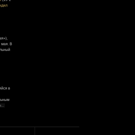
ндил
ая»),
 мая. В
альный
ийся в
ильным
...