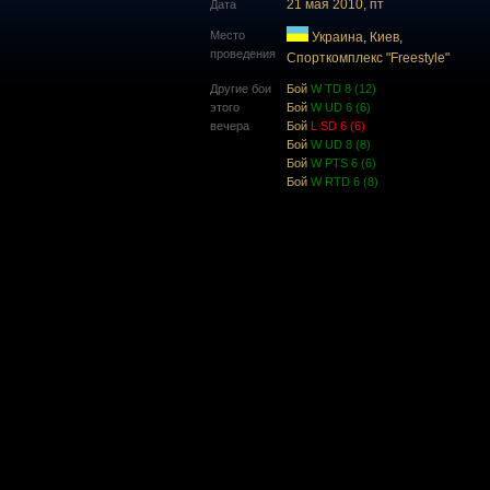
21 мая 2010, пт
Дата
Место
Украина
,
Киев
,
проведения
Спорткомплекс "Freestyle"
Другие бои
Бой
W TD 8 (12)
этого
Бой
W UD 6 (6)
вечера
Бой
L SD 6 (6)
Бой
W UD 8 (8)
Бой
W PTS 6 (6)
Бой
W RTD 6 (8)