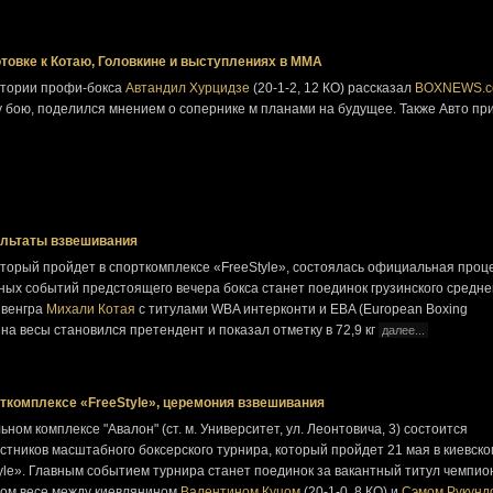
товке к Котаю, Головкине и выступлениях в ММА
стории профи-бокса
Автандил Хурцидзе
(20-1-2, 12 КО) рассказал
BOXNEWS.c
у бою, поделился мнением о сопернике м планами на будущее. Также Авто пр
зультаты взвешивания
оторый пройдет в спорткомплексе «FreeStyle», состоялась официальная проц
ных событий предстоящего вечера бокса станет поединок грузинского средне
 венгра
Михали Котая
с титулами WBA интерконти и EBA (European Boxing
м на весы становился претендент и показал отметку в 72,9 кг
далее...
рткомплексе «FreeStyle», церемония взвешивания
ьном комплексе "Авалон" (ст. м. Университет, ул. Леонтовича, 3) состоится
тников масштабного боксерского турнира, который пройдет 21 мая в киевско
tyle». Главным событием турнира станет поединок за вакантный титул чемпио
ком весе между киевлянином
Валентином Куцом
(20-1-0, 8 КО) и
Сэмом Рукунд