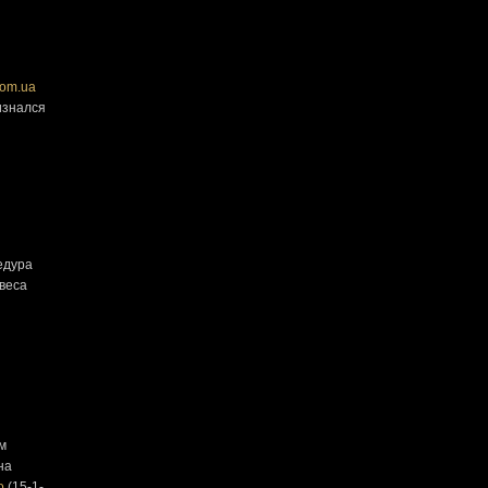
om.ua
изнался
едура
веса
м
на
о
(15-1-