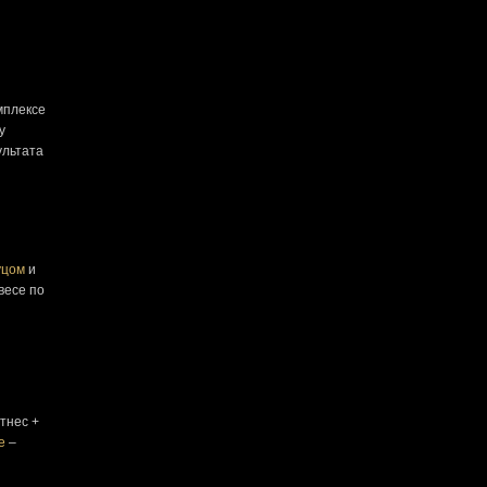
мплексе
у
ультата
уцом
и
весе по
тнес +
е
–