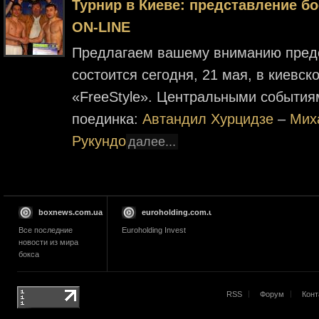
Турнир в Киеве: представление 
ON-LINE
Предлагаем вашему вниманию предс
состоится сегодня, 21 мая, в киевск
«FreeStyle». Центральными события
поединка:
Автандил Хурцидзе
–
Мих
Рукундо
далее...
boxnews.com.ua
euroholding.com.ua
Все последние
Euroholding Invest
новости из мира
бокса
RSS
Форум
Конт