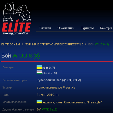
Главная
О компании
Турниры
Боксеры
ELITE BOXING
ТУРНИР В СПОРТКОМПЛЕКСЕ FREESTYLE
БОЙ
W UD 8 (8)
Бой
W UD 8 (8)
Боксеры
[9-0-0, 7]
[11-3-0, 4]
Суперлегкий вес (до 63,503 кг)
Весовая категория
в спорткомплексе Freestyle
Турнир
21 мая 2010, пт
Дата
Место проведения
Украина
,
Киев
,
Спорткомплекс "Freestyle"
Другие бои этого вечера
Бой
W TD 8 (12)