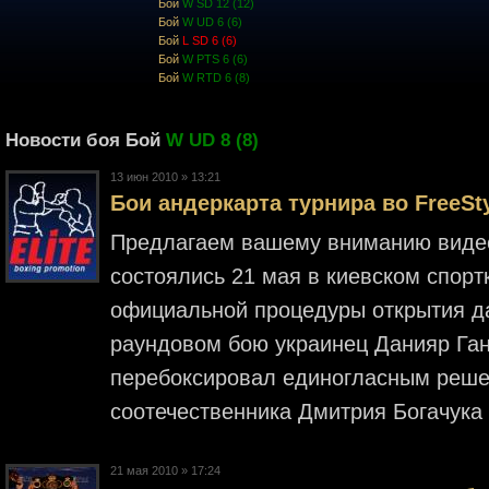
Бой
W SD 12 (12)
Бой
W UD 6 (6)
Бой
L SD 6 (6)
Бой
W PTS 6 (6)
Бой
W RTD 6 (8)
Новости боя Бой
W UD 8 (8)
13 июн 2010 » 13:21
Бои андеркарта турнира во FreeSty
Предлагаем вашему вниманию видео
состоялись 21 мая в киевском спорт
официальной процедуры открытия да
раундовом бою украинец Данияр Ганы
перебоксировал единогласным реше
соотечественника Дмитрия Богачука (
21 мая 2010 » 17:24