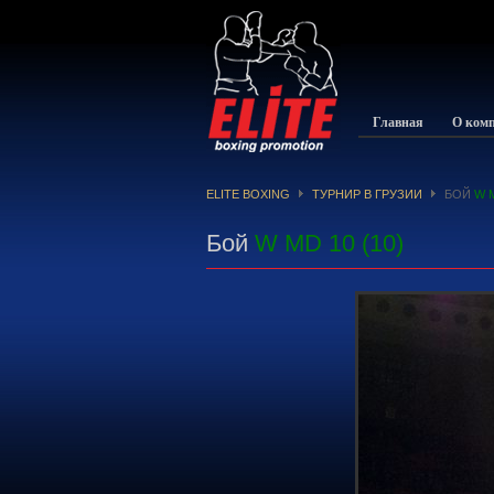
Главная
О ком
ELITE BOXING
ТУРНИР В ГРУЗИИ
БОЙ
W M
Бой
W MD 10 (10)