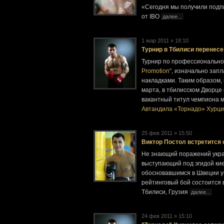
«Сегодня мы получили подп
от IBO
далее...
1 мар 2011 » 18:10
Турнир в Тбилиси перенесен
Турнир по профессиональном
Promotion"
, изначально зап
накладками. Таким образом,
марта, в тбилисском Дворце
вакантный титул чемпиона ми
Автандила «Торнадо» Хурц
25 фев 2011 » 15:50
Виктор Постол встретится
Не знающий поражений укра
выступающий под эгидой ки
обосновавшимся в Швеции 
рейтинговый бой состоится 
Тбилиси, Грузия
далее...
24 фев 2011 » 15:10