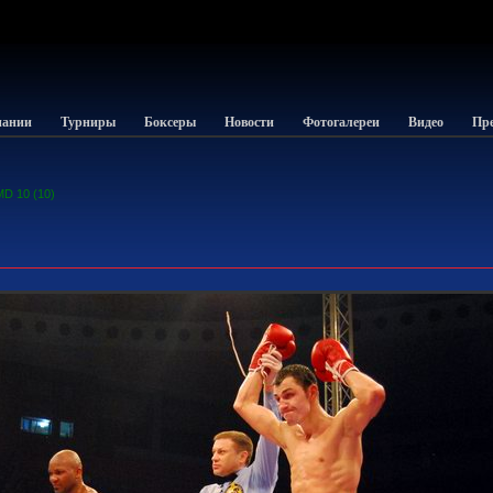
пании
Турниры
Боксеры
Новости
Фотогалереи
Видео
Пре
D 10 (10)