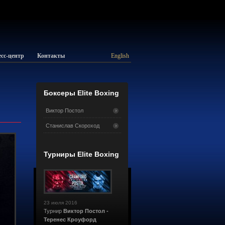
сс-центр
Контакты
English
Боксеры Elite Boxing
Виктор Постол
Станислав Скороход
Турниры Elite Boxing
23 июля 2016
Турнир
Виктор Постол -
Теренес Кроуфорд