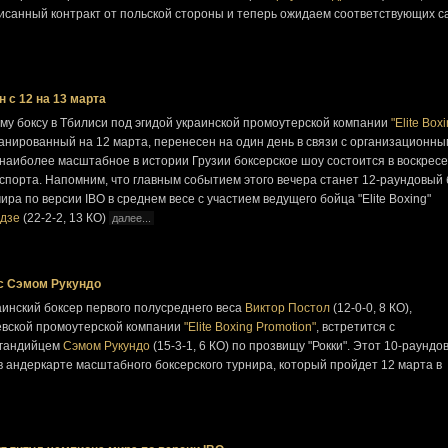
исанный контракт от польской стороны и теперь ожидаем соответствующих с
 с 12 на 13 марта
у боксу в Тбилиси под эгидой украинской промоутерской компании
"Elite Box
ланированный на 12 марта, перенесен на один день в связи с организационн
 наиболее масштабное в истории Грузии боксерское шоу состоится в воскресе
 спорта. Напомним, что главным событием этого вечера станет 12-раундовый 
ра по версии IBO в среднем весе с участием ведущего бойца "Elite Boxing"
идзе
(22-2-2, 13 КО)
далее...
 с Сэмом Рукундо
инский боксер первого полусреднего веса
Виктор Постол
(12-0-0, 8 КО),
евской промоутерской компании
"Elite Boxing Promotion"
, встретится с
угандийцем
Сэмом Рукундо
(15-3-1, 6 КО) по прозвищу "Рокки". Этот 10-раундо
в андеркарте масштабного боксерского турнира, который пройдет 12 марта в