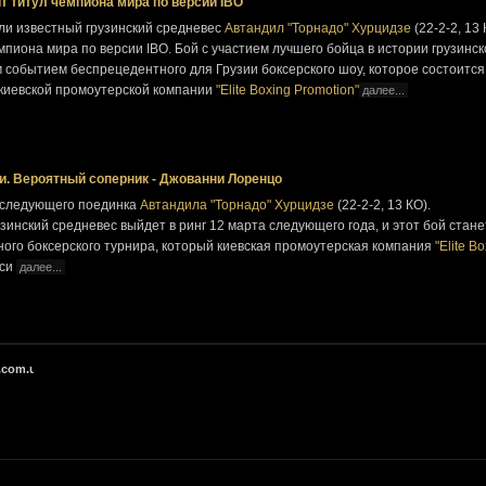
т титул чемпиона мира по версии IBO
ли известный грузинский средневес
Автандил "Торнадо" Хурцидзе
(22-2-2, 13 
пиона мира по версии IBO. Бой с участием лучшего бойца в истории грузинск
 событием беспрецедентного для Грузии боксерского шоу, которое состоится
 киевской промоутерской компании
"Elite Boxing Promotion"
далее...
и. Вероятный соперник - Джованни Лоренцо
 следующего поединка
Автандила "Торнадо" Хурцидзе
(22-2-2, 13 КО).
зинский средневес выйдет в ринг 12 марта следующего года, и этот бой стане
ого боксерского турнира, который киевская промоутерская компания
"Elitе B
иси
далее...
.com.ua