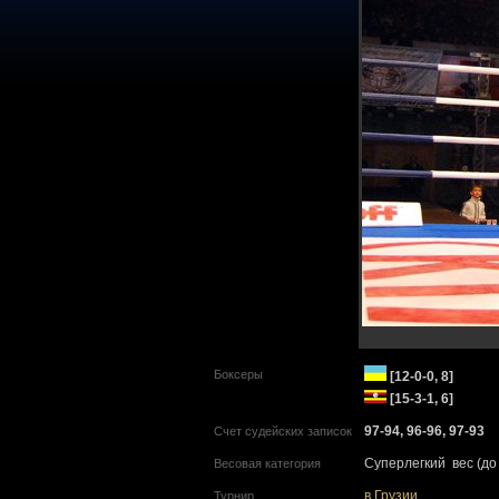
Боксеры
[12-0-0, 8]
[15-3-1, 6]
97-94, 96-96, 97-93
Счет судейских записок
Суперлегкий вес (до 
Весовая категория
в Грузии
Турнир