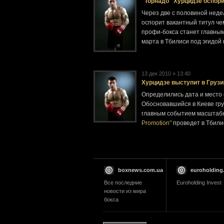
"Торнадо" Хурцидзе оспори
Через две с половиной неде
оспорит вакантный титул чем
профи-бокса станет главным
марта в Тбилиси под эгидой
13 дек 2010 » 13:40
Хурцидзе выступит в Грузи
Определились дата и место
Обосновавшийся в Киеве гру
главным событием масштабн
Promotion"
проведет в Тбил
boxnews.com.ua
euroholding
Все последние
Euroholding Invest
новости из мира
бокса