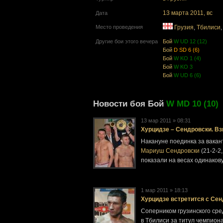
13 марта 2011, вс
Дата
Место проведения
Грузия
,
Тбилиси
Другие бои этого вечера
Бой
W UD 12 (12)
Бой
D SD 6 (6)
Бой
W KO 1 (4)
Бой
W KO 3
Бой
W UD 6 (6)
Новости боя Бой
W MD 10 (10)
13 мар 2011 » 08:31
Хурцидзе – Сендровски. В
Накануне поединка за вакан
Мариуш Сендровски
(21-2-2
показали на весах одинакову
1 мар 2011 » 18:13
Хурцидзе встретится с Се
Соперником грузинского ср
в Тбилиси за титул чемпион