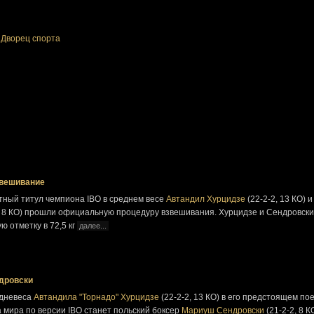
,
Дворец спорта
звешивание
тный титул чемпиона IBO в среднем весе
Автандил Хурцидзе
(22-2-2, 13 КО) и
, 8 КО) прошли официальную процедуру взвешивания. Хурцидзе и Сендровски
ю отметку в 72,5 кг
далее...
ндровски
едневеса
Автандила "Торнадо" Хурцидзе
(22-2-2, 13 КО) в его предстоящем по
а мира по версии IBO станет польский боксер
Мариуш Сендровски
(21-2-2, 8 К