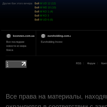
Другие бои этого вечера
Бой
W UD 12 (12)
Бой
W MD 10 (10)
Бой
W KO 1 (4)
Бой
W KO 3
Бой
W UD 6 (6)
boxnews.com.ua
euroholding.com.ua
Все последние
Euroholding Invest
новости из мира
бокса
RSS
Форум
Конт
Все права на материалы, находящ
охраняются в соответствии с зак