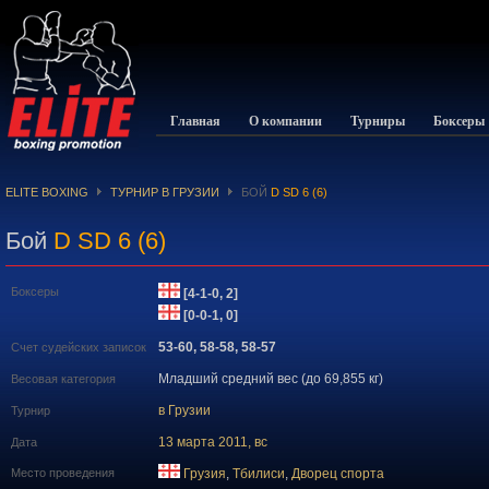
Главная
О компании
Турниры
Боксеры
ELITE BOXING
ТУРНИР В ГРУЗИИ
БОЙ
D SD 6 (6)
Бой
D SD 6 (6)
Боксеры
[4-1-0, 2]
[0-0-1, 0]
53-60, 58-58, 58-57
Счет судейских записок
Младший средний вес (до 69,855 кг)
Весовая категория
в Грузии
Турнир
13 марта 2011, вс
Дата
Место проведения
Грузия
,
Тбилиси
,
Дворец спорта