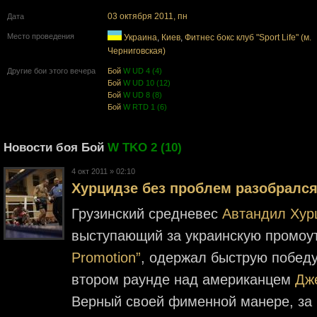
03 октября 2011, пн
Дата
Место проведения
Украина
,
Киев
,
Фитнес бокс клуб "Sport Life" (м.
Черниговская)
Другие бои этого вечера
Бой
W UD 4 (4)
Бой
W UD 10 (12)
Бой
W UD 8 (8)
Бой
W RTD 1 (6)
Новости боя Бой
W TKO 2 (10)
4 окт 2011 » 02:10
Хурцидзе без проблем разобрался
Грузинский средневес
Автандил Хур
выступающий за украинскую промо
Promotion”
, одержал быструю победу
втором раунде над американцем
Дж
Верный своей фименной манере, за к