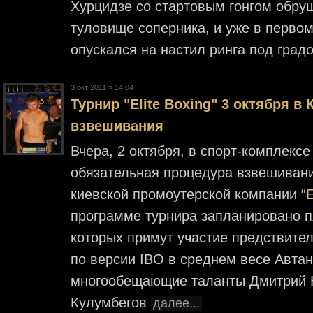
Хурцидзе со стартовым гонгом обруш
туловище соперника, и уже в перво
опускался на настил ринга под гра
3 окт 2011 » 14:04
Турнир "Elite Boxing" 3 октября в
взвешивания
Вчера, 2 октября, в спорт-комплексе
обязательная процедура взвешиван
киевской промоутерской компании
“
программе турнира запланировано пя
которых примут участие предствители
по версии IBO в среднем весе Автан
многообещающие таланты Дмитрий К
Кулумбегов
далее...