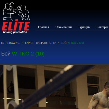
Главная
О компании
Турниры
Боксеры
ELITE BOXING
ТУРНИР В "SPORT LIFE"
БОЙ
W TKO 2 (10)
Бой
W TKO 2 (10)