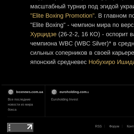
масштабный турнир под эгидой укра
"Elite Boxing Promotion"
. В главном 
"Elite Boxing" - чемпион мира по ве
Хурцидзе
(26-2-2, 16 КО) - оспорит 
чемпиона WBС (WBC Silver)* в сред
сильных соперников в своей карьере
японский средневес
Нобухиро Ишид
boxnews.com.ua
euroholding.com.ua
Все последние
Euroholding Invest
новости из мира
бокса
RSS
Форум
Конт