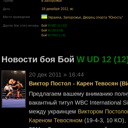
в Запорожье
Турнир
18 декабря 2011, вс
Дата
Место проведения
Украина
,
Запорожье
,
Дворец спорта "Юность"
Другие бои этого вечера
Бой
W MD 12 (12)
Бой
W UD 8 (8)
Бой
W TKO 1 (4)
Новости боя Бой
W UD 12 (12
20 дек 2011 » 16:44
Виктор Постол - Карен Тевосян (
Предлагаем вашему вниманию полну
вакантный титул WBC International S
между украинцем
Виктором Постоло
Кареном Тевосяном
(19-4-3, 10 КО)