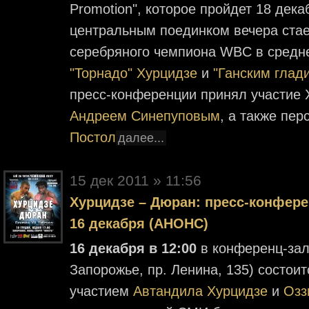
Promotion", которое пройдет 18 дек
центральным поединком вечера стае
серебряного чемпиона WBC в сред
"Торнадо" Хурцидзе
и
"Ганским глад
пресс-конференции принял участие 
Андреем Синепуповым
, а также пе
Постол
далее...
15 дек 2011 » 11:56
Хурцидзе – Дюран: пресс-конфере
16 декабря (АНОНС)
16 декабря в 12:00
в конференц-зале
Запорожье, пр. Ленина, 135) состои
участием
Автандила Хурцидзе
и
Озз