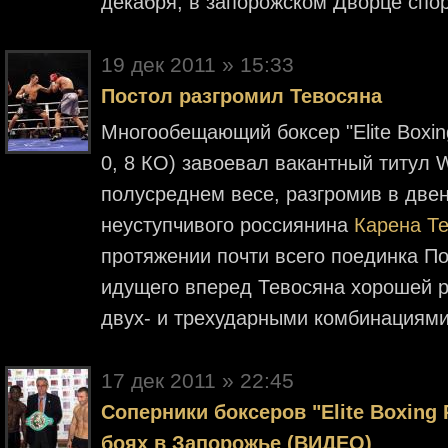
декабря, в запорожском Дворце спо
19 дек 2011 » 15:33
Постол разгромил Тевосяна
Многообещающий боксер "Elite Boxin
0, 8 КО) завоевал вакантный титул WB
полусреднем весе, разгромив в двен
неуступчивого россиянина
Карена Т
протяжении почти всего поединка По
идущего вперед Тевосяна хорошей р
двух- и трехударными комбинациям
17 дек 2011 » 22:45
Соперники боксеров "Elite Boxing
боях в Запорожье (ВИДЕО)