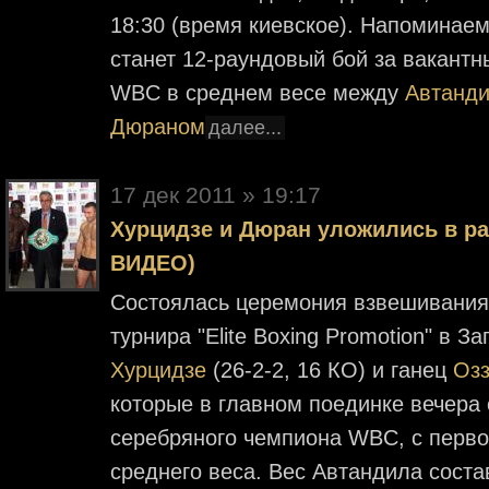
18:30 (время киевское). Напоминаем
станет 12-раундовый бой за вакантн
WBC в среднем весе между
Автанди
Дюраном
далее...
17 дек 2011 » 19:17
Хурцидзе и Дюран уложились в ра
ВИДЕО)
Состоялась церемония взвешивания
турнира "Elite Boxing Promotion" в З
Хурцидзе
(26-2-2, 16 КО) и ганец
Оз
которые в главном поединке вечера 
серебряного чемпиона WBC, с перво
среднего веса. Вес Автандила сост