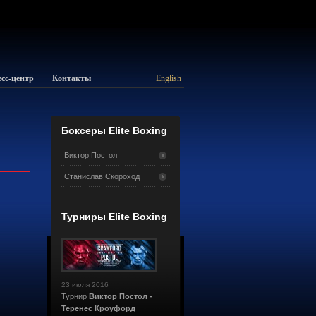
сс-центр
Контакты
English
Боксеры Elite Boxing
Виктор Постол
Станислав Скороход
Турниры Elite Boxing
23 июля 2016
Турнир
Виктор Постол -
Теренес Кроуфорд