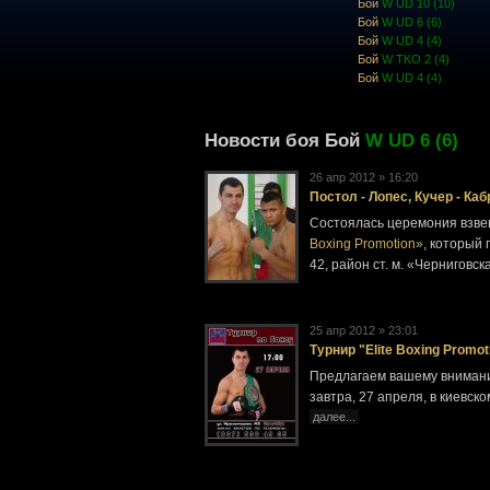
Бой
W UD 10 (10)
Бой
W UD 6 (6)
Бой
W UD 4 (4)
Бой
W TKO 2 (4)
Бой
W UD 4 (4)
Новости боя Бой
W UD 6 (6)
26 апр 2012 » 16:20
Постол - Лопес, Кучер - К
Состоялась церемония взве
Boxing Promotion»
, который 
42, район ст. м. «Черниговск
25 апр 2012 » 23:01
Турнир "Elite Boxing Promo
Предлагаем вашему внимани
завтра, 27 апреля, в киевско
далее...