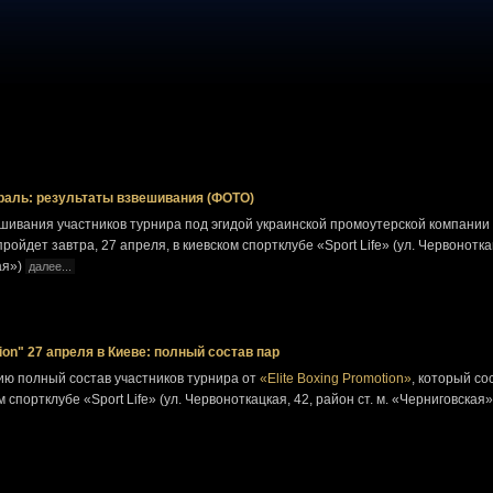
абраль: результаты взвешивания (ФОТО)
шивания участников турнира под эгидой украинской промоутерской компании
пройдет завтра, 27 апреля, в киевском спортклубе «Sport Life» (ул. Червонотка
ая»)
далее...
tion" 27 апреля в Киеве: полный состав пар
ю полный состав участников турнира от
«Elite Boxing Promotion»
, который со
м спортклубе «Sport Life» (ул. Червоноткацкая, 42, район ст. м. «Черниговская»