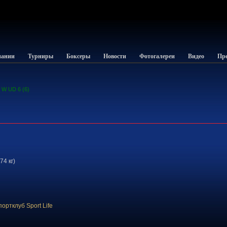
пании
Турниры
Боксеры
Новости
Фотогалереи
Видео
Пре
Й
W UD 6 (6)
74 кг)
ортклуб Sport Life