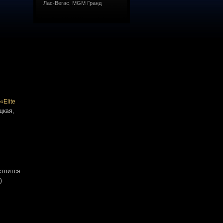
Лас-Вегас, MGM Гранд
«Elite
цкая,
стоится
)