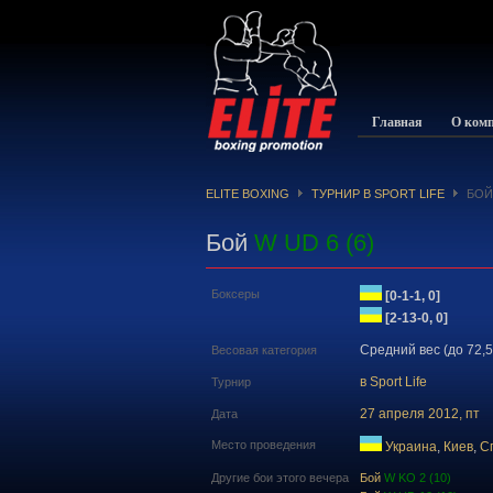
Главная
О ком
ELITE BOXING
ТУРНИР В SPORT LIFE
БО
Бой
W UD 6 (6)
Боксеры
[0-1-1, 0]
[2-13-0, 0]
Средний вес (до 72,5
Весовая категория
в Sport Life
Турнир
27 апреля 2012, пт
Дата
Место проведения
Украина
,
Киев
,
Cп
Другие бои этого вечера
Бой
W KO 2 (10)