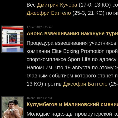
Вес
Дмитрия Кучера
(17-0, 13 КО) со
Джеофри Баттело
(25-3, 21 КО) потя
17 авг 2012 » 22:42
Анонс взвешивания накануне турни
Процедура взвешивания участников 
компании Elite Boxing Promotion прой
спорткомплексе Sport Life по адресу 
Напомним, что 19 августа по этому 
главным событием которого станет 
13 КО) против
Джеофри Баттело
(25
16 авг 2012 » 23:31
Кулумбегов и Малиновский смени
Молодые надежды промоутерской комп