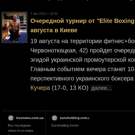
7 авг 2012 » 18:32
Очередной турнир от "Elite Boxing
августа в Киеве
19 августа на территории фитнес+бокс
Червоноткацкая, 42) пройдет очеред
эгидой украинской промоутерской ком
Главным событием вечера станет 10
перспективного украинского боксера
Кучера
(17-0, 13 КО)
далее...
boxnews.com.ua
euroholding.com.ua
Все последние
Euroholding Invest
новости из мира