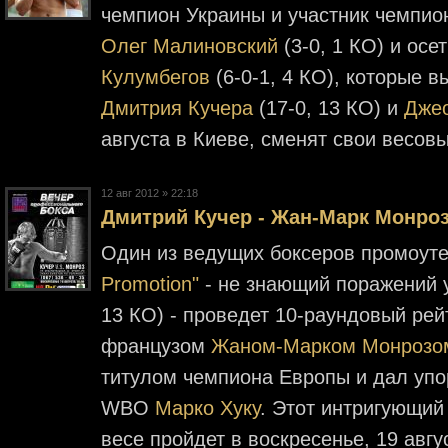
чемпион Украины и участник чемпио
Олег Малиновский
(3-0, 1 КО) и осе
Кулумбегов
(6-0-1, 4 КО), которые в
Дмитрия Кучера
(17-0, 13 КО) и
Дже
августа в Киеве, сменят свои весов
12 авг 2012 » 22:18
Дмитрий Кучер - Жан-Марк Монроз 
Один из ведущих боксеров промоут
Promotion"
- не знающий поражений 
13 КО) - проведет 10-раундовый ре
французом
Жаном-Марком Монрозо
титулом чемпиона Европы и дал уп
WBO
Марко Хуку
. Этот интригующий
весе пройдет в воскресенье, 19 авг