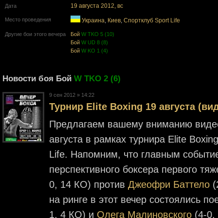
19 августа 2012, вс
Дата
Место проведения
Украина
,
Киев
,
Cпортклуб Sport Life
Другие бои этого вечера
Бой
W TKO 5 (10)
Бой
W UD 8 (8)
Бой
W KO 1 (4)
Новости боя Бой
W TKO 2 (6)
9 cен 2012 » 14:22
Турнир Elite Boxing 19 августа (ви
Предлагаем вашему вниманию видео
августа в рамках турнира Elite Boxin
Life. Напомним, что главным событи
перспективного боксера первого тяж
0, 14 КО) против
Джеофри Баттело
(
на ринге в этот вечер состоялись п
1, 4 КО) и
Олега Малиновского
(4-0,