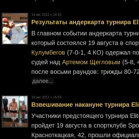
19 авг 2012 » 16:52
Результаты андеркарта турнира El
В главном событии андеркарта турнир
который состоялся 19 августа в спор
Кулумбегов
(7-0-1, 4 КО) одержал 
судей над
Артемом Щегловым
(5-8, 
после восьми раундов: трижды 80-72
далее...
18 авг 2012 » 16:53
Взвешивание накануне турнира Eli
Участники предстоящего турнира Elit
пройдет 19 августа в спортклубе Spor
Красноткацкая, 42, прошли официал