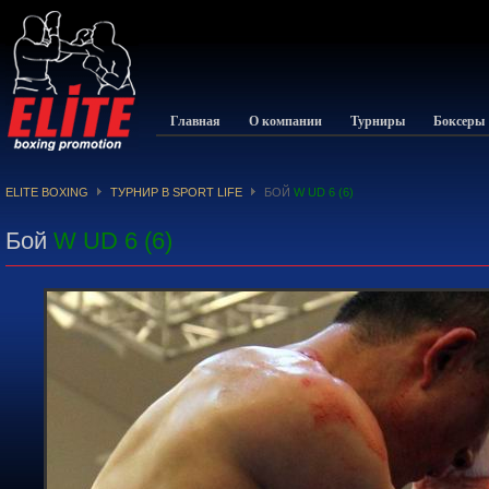
Главная
О компании
Турниры
Боксеры
ELITE BOXING
ТУРНИР В SPORT LIFE
БОЙ
W UD 6 (6)
Бой
W UD 6 (6)