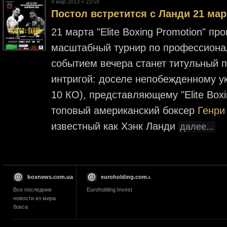
4 мар 2013 » 23:59
Постол встретится с Ланди 21 мар
21 марта "Elite Boxing Promotion" п
масштабный турнир по профессиона
событием вечера станет титульный 
интригой: доселе непобежденному 
10 КО), представляющему "Elite Boxi
топовый американский боксер
Генри
известный как Хэнк Ланди
далее...
boxnews.com.ua
euroholding.com.ua
Все последние
Euroholding Invest
новости из мира
бокса