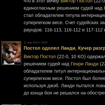
что в этот вечер
Виктор Постол
(22-0
единогласным решением судей над
стал обладателем титула интернац
суперлегком весе. Счет судейских з
раундов: 116-113, 116-112 и 117-112
21 мар 2013 » 23:53
Постол одолел Ланди, Кучер разг
Виктор Постол
(22-0, 10 КО) одержа
решением судей над
Генри Ланди
(2
обладателем титул интернациональ
суперлегком весе. Постол был более
используя джэб. Ланди пытался лови
до конца боя не решался на обостр