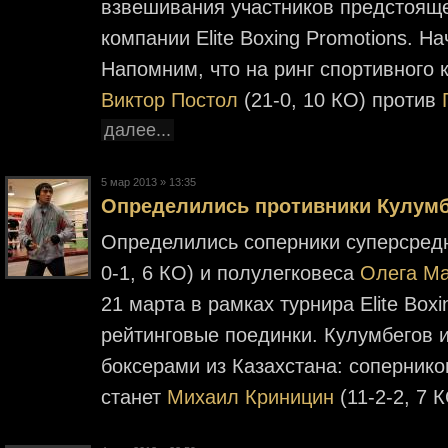
взвешивания участников предстояще
компании Elite Boxing Promotions. Н
Напомним, что на ринг спортивного к
Виктор Постол
(21-0, 10 КО) против
далее...
5 мар 2013 » 13:35
Определились противники Кулумб
Определились соперники суперсре
0-1, 6 КО) и полулегковеса
Олега Ма
21 марта в рамках турнира Elite Box
рейтинговые поединки. Кулумбегов 
боксерами из Казахстана: соперник
станет
Михаил Криницин
(11-2-2, 7 