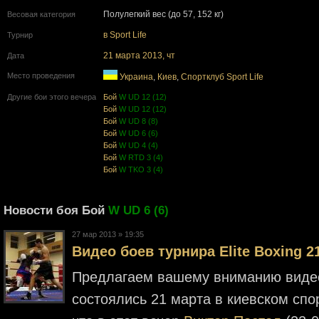
Полулегкий вес (до 57, 152 кг)
Весовая категория
в Sport Life
Турнир
21 марта 2013, чт
Дата
Место проведения
Украина
,
Киев
,
Cпортклуб Sport Life
Другие бои этого вечера
Бой
W UD 12 (12)
Бой
W UD 12 (12)
Бой
W UD 8 (8)
Бой
W UD 6 (6)
Бой
W UD 4 (4)
Бой
W RTD 3 (4)
Бой
W TKO 3 (4)
Новости боя Бой
W UD 6 (6)
27 мар 2013 » 19:35
Видео боев турнира Elite Boxing 2
Предлагаем вашему вниманию видео
состоялись 21 марта в киевском спор