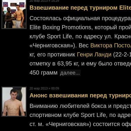
20 мар 2013 » 15:29
Взвешивание перед турниром Elite
Состоялась официальная процедура
Elite Boxing Promotions, который пр
клубе Sport Life, по адресу ул. Красн
«Черниговская»). Вес
Виктора Посто
кг, его противник
Генри Ланди
(22-2-
отметку в 63,95 кг, и ему было отве
450 грамм
далее...
20 мар 2013 » 00:09
Анонс взвешивания перед турниро
Вниманию любителей бокса и предс
спортивном клубе Sport Life, по адре
ст. м. «Черниговская») состоится о