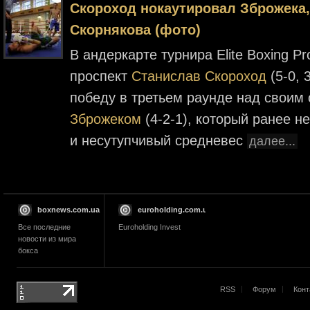
Скороход нокаутировал Зброжека
Скорнякова (фото)
В андеркарте турнира Elite Boxing P
проспект
Станислав Скороход
(5-0, 
победу в третьем раунде над своим
Зброжеком
(4-2-1), который ранее н
и несутупчивый средневес
далее...
boxnews.com.ua
euroholding.com.ua
Все последние
Euroholding Invest
новости из мира
бокса
RSS
Форум
Конт