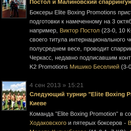
Постол и Малиновский спаррингу
Боксеры Elite Boxing Promotions при
подготовки к намеченному на 3 октяб
например,
Виктор Постол
(23-0, 10 
своего титула интернационального 
полусреднем весе, проводит спарри
Черкасс, недавно подписавшим конт
K2 Promotions
Мишико Беселией
(3-
4 cен 2013 » 15:21
Следующий турнир "Elite Boxing P
Киеве
Команда "Elite Boxing Promotion" в 
Ходаковского
и пятерых боксеров -
В