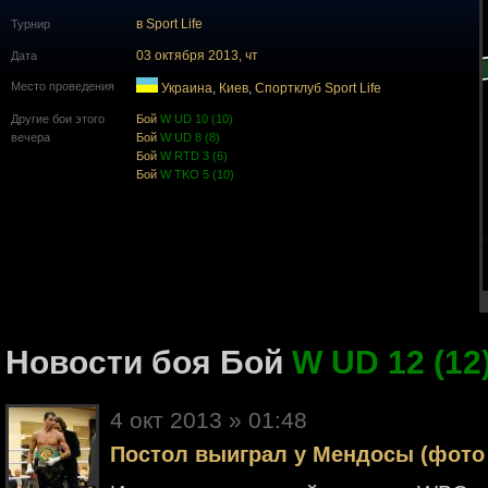
в Sport Life
Турнир
03 октября 2013, чт
Дата
Место проведения
Украина
,
Киев
,
Cпортклуб Sport Life
Другие бои этого
Бой
W UD 10 (10)
вечера
Бой
W UD 8 (8)
Бой
W RTD 3 (6)
Бой
W TKO 5 (10)
Новости боя Бой
W UD 12 (12
4 окт 2013 » 01:48
Постол выиграл у Мендосы (фото 