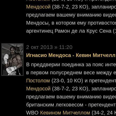
Мендосой
(38-7-2, 23 КО), запланир
предлагаем вашему вниманию виде
Мендосы, в котором ему противосто
аргентинец Рамон де ла Крус Сена (
2 окт 2013 » 11:20
Игнасио Мендоса - Кевин Митчелл
В преддверии поединка за пояс ин
в первом полусреднем весе между 
Постолом
(23-0, 10 КО) и претенде
Мендосой
(38-7-2, 23 КО), запланир
предлагаем вашему вниманию видео
британским легковесом - претенден
WBO
Кевином Митчеллом
(34-2, 24