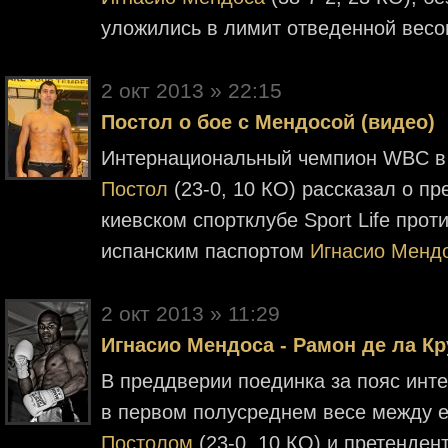
уложились в лимит отведенной весо
2 окт 2013 » 22:15
Постол о бое с Мендосой (видео)
Интернациональный чемпион WBC в
Постол
(23-0, 10 КО) рассказал о п
киевском спортклубе Sport Life прот
испанским паспортом
Игнасио Менд
2 окт 2013 » 11:29
Игнасио Мендоса - Рамон де ла Кр
В преддверии поединка за пояс ин
в первом полусреднем весе между 
Постолом
(23-0, 10 КО) и претенде