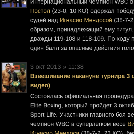
Интернациональный чемпион WBC в
Постол
(23-0, 10 КО) одержал побе
судей над
Игнасио Мендосой
(38-7-2
образом, принадлежащий ему титул. 
дважды 119-108 и 118-109. По ходу
один балл за опасные действия гол
3 окт 2013 » 11:38
Взвешивание накануне турнира 3 о
видео)
Состоялась официальная процедура
Elite Boxing, который пройдет 3 окт
Sport Life. Участники главного боя 
чемпион WBC в суперлегком весе
Ви
Игнасио Мендоса
(38-7-2, 23 КО), б