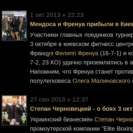
1 окт 2013 » 22:23
Мендоса и Френуа прибыли в Кие
Участники главных поединков турнира
3 октября в киевском фитнесс центре
Француз
Филипп Френуа
(16-7-1) и 
7-2, 23 КО) удачно приземлились в 
Напомним, что Френуа станет проти
полулегковеса
Олега Малиновского
27 cен 2013 » 12:37
Степан Черновецкий - о боях 3 ок
Украинский бизнесмен
Степан Черно
промоутерской компании "Elite Boxin