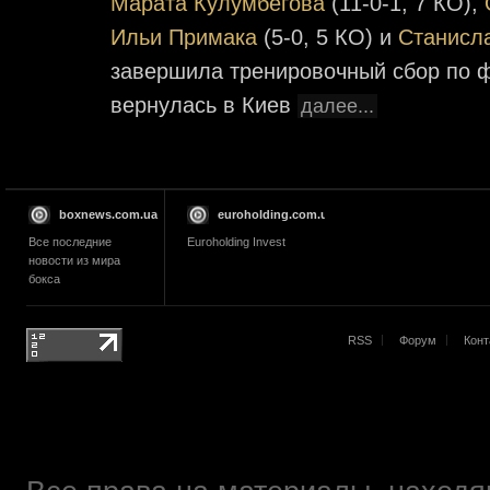
Марата Кулумбегова
(11-0-1, 7 КО),
Ильи Примака
(5-0, 5 КО) и
Станисл
завершила тренировочный сбор по ф
вернулась в Киев
далее...
boxnews.com.ua
euroholding.com.ua
Все последние
Euroholding Invest
новости из мира
бокса
RSS
Форум
Конт