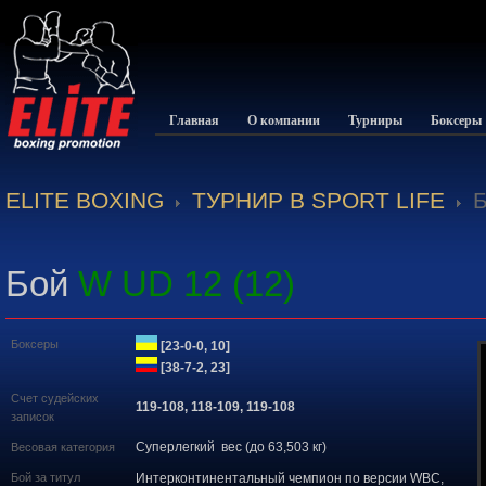
Главная
О компании
Турниры
Боксеры
ELITE BOXING
ТУРНИР В SPORT LIFE
Бой
W UD 12 (12)
Боксеры
[23-0-0, 10]
[38-7-2, 23]
Счет судейских
119-108, 118-109, 119-108
записок
Суперлегкий вес (до 63,503 кг)
Весовая категория
Бой за титул
Интерконтинентальный чемпион по версии WBC,