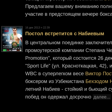
Предлагаем вашему вниманию полны
участие в предстоящем вечере бокс
16 дек 2013 » 22:39
Постол встретится с Набиевым
В центральном поединке заключитель
промоутерской компании Степана Чер
Promotion", который состоится 26 де
"Sport Life" (ул. Красноткацкая, 42
WBC в суперлегком весе
Виктор Пос
боксером из Узбекистана
Бехзодом 
летний Набиев - стойкий и бьющий су
побед он одержал досрочно
далее...