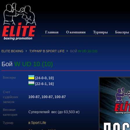
Главная
О компании
Турниры
Боксеры
ELITE BOXING
ТУРНИР В SPORT LIFE
БОЙ
W UD 10 (10)
Бой
W UD 10 (10)
Боксеры
[24-0-0, 10]
[22-6-1, 16]
Счет
100-87, 100-87, 100-87
судейских
записок
Весовая
Суперлегкий вес (до 63,503 кг)
категория
в Sport Life
Турнир