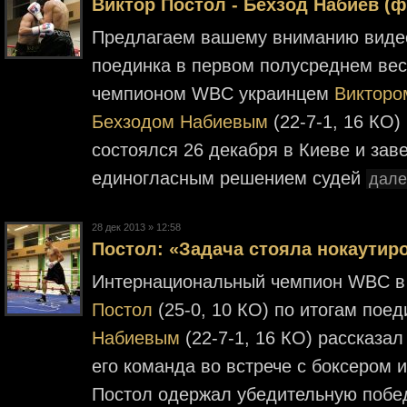
Виктор Постол - Бехзод Набиев (ф
Предлагаем вашему вниманию видео
поединка в первом полусреднем ве
чемпионом WBC украинцем
Викторо
Бехзодом Набиевым
(22-7-1, 16 КО)
состоялся 26 декабря в Киеве и за
единогласным решением судей
далее
28 дек 2013 » 12:58
Постол: «Задача стояла нокаутир
Интернациональный чемпион WBC в
Постол
(25-0, 10 КО) по итогам поед
Набиевым
(22-7-1, 16 КО) рассказа
его команда во встрече с боксером 
Постол одержал убедительную побе