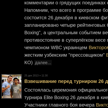
комментарии о грядущих поединках 
Напомним, что всего в программе бо
состоится 26 декабря в киевском фит
запланировано четыре рейтинговых б
Boxing", а центральным событием ве
противостояние в суперлёгком вес
чемпионом WBC украинцем
Викторо
жестким узбекским "прессовщиком"
КО)
далее...
25 дек 2013 » 11:30
Взвешивание перед турниром 26 
Состоялась церемония официальног
турнира Elite Boxing 26 декабря в ки
Участники главного боя вечера
Викт