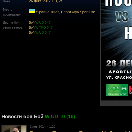
26 декабря 2013, чт
Дата
Место
Украина
,
Киев
,
Cпортклуб Sport Life
проведения
Другие бои
Бой
W UD 6 (6)
этого вечера
Бой
W TKO 3 (8)
Бой
W UD 8 (8)
Новости боя Бой
W UD 10 (10)
2 янв 2014 » 1:10