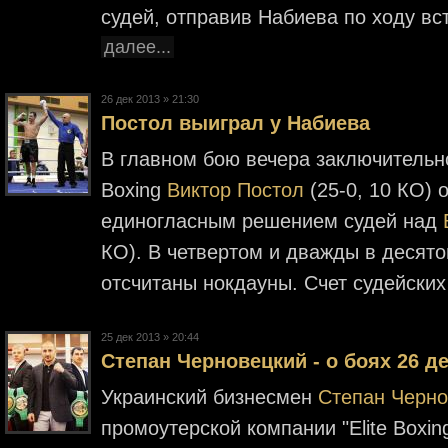
судей, отправив Набиева по ходу вс
далее...
26 дек 2013 » 21:30
Постол выиграл у Набиева
В главном бою вечера заключительног
Boxing
Виктор Постол
(25-0, 10 КО)
единогласным решением судей над
КО). В четвертом и дважды в десят
отсчитаны нокдауны. Счет судейских
25 дек 2013 » 20:44
Степан Черновецкий - о боях 26 д
Украинский бизнесмен
Степан Черно
промоутерской компании "Elite Boxin