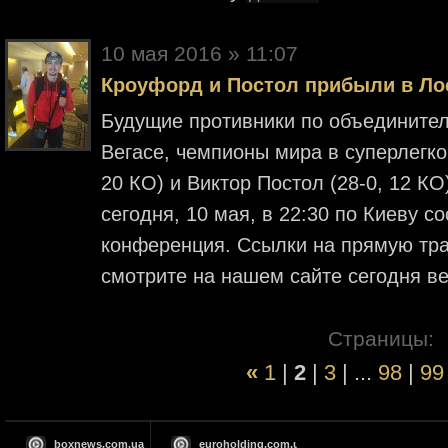
10 мая 2016 » 11:07
Кроуфорд и Постол прибыли в Ло
Будущие противники по объединител
Вегасе, чемпионы мира в суперлегко
20 КО) и Виктор Постол (28-0, 12 К
сегодня, 10 мая, в 22:30 по Киеву с
конференция. Ссылки на прямую тра
смотрите на нашем сайте сегодня в
Страницы:
«
1
|
2
|
3
| ...
98
|
99
boxnews.com.ua
euroholding.com.ua