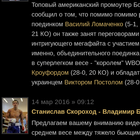
Топовый американский промоутер Б
сообщил о том, что помимо помимо
поединком
Василий Ломаченко
(5-1,
21 КО) он также занят переговорами
интригующего мегафайта с участием
именно, объединительного поединк
в суперлегком весе - "королем" W
Кроуфордом
(28-0, 20 КО) и облада
украинцем
Виктором Постолом
(28-0
14 мар 2016 » 09:12
Станислав Скороход - Владимир Б
Предлагаем вашему вниманию видеоз
среднем весе между тяжело бьющи