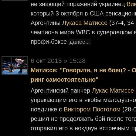
не знающий поражений украинец
Ви
который 3 октября в США сенсацион
Аргентины
Лукаса Матиссе
(37-4, 34
чемпиона мира WBC в суперлегком в
профи-боксе
далее...
6 окт 2015 » 15:28
Матиссе: "Говорите, я не боец? - 
ринг самостоятельно"
Аргентинский панчер
Лукас Матиссе
упрекающим его в якобы малодушно
поединке с
Виктором Постолом
(28-0
решил не продолжать бой после того
отправил его в нокдаун встречным 