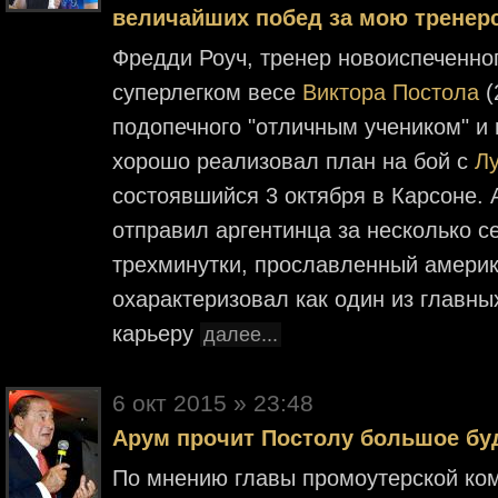
величайших побед за мою тренер
Фредди Роуч, тренер новоиспеченн
суперлегком весе
Виктора Постола
(
подопечного "отличным учеником" и 
хорошо реализовал план на бой с
Л
состоявшийся 3 октября в Карсоне. 
отправил аргентинца за несколько с
трехминутки, прославленный америк
охарактеризовал как один из главны
карьеру
далее...
6 окт 2015 » 23:48
Арум прочит Постолу большое бу
По мнению главы промоутерской ком