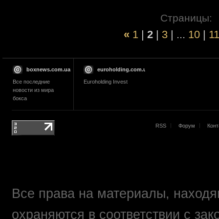
Страницы:
«
1
|
2
|
3
| ...
10
|
1
boxnews.com.ua
euroholding.com.ua
Все последние
Euroholding Invest
новости из мира
бокса
RSS
Форум
Конт
Все права на материалы, находящ
охраняются в соответствии с зак