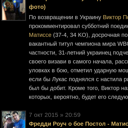
фото)
По возвращении в Украину
Виктор П
прокомментировал субботний поеди
Матиссе
(37-4, 34 KO), досрочная п
вакантный титул чемпиона мира WBC
частности, 31-летний украинец подче
своего визави в самого начала, расс
уловках в бою, отметил ударную мо
если бы Лукас поднялся с настила ри
был бы добит. Кроме того, Виктор н
которых, вероятно, будет его след
7 окт 2015 » 20:59
Фредди Роуч о бое Постол - Матис