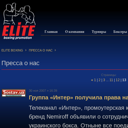
Главная
О компании
Турниры
Боксеры
ELITE BOXING
ПРЕССА О НАС
Пресса о нас
Страницы:
«
1
|
2
|
3
...
11
|
12
|
13
30 ноя 2007 » 16:39
Группа «Интер» получила права на
Телеканал «Интер», промоутерская к
бренд Nemiroff объявили о сотрудни
украинского бокса. Отныне все поед