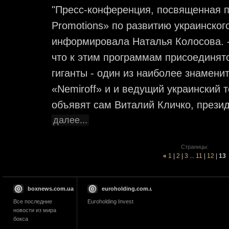
"Пресс-конференция, посвященная 
Promotions» по развитию украинского
информировала Наталья Колосова. 
что к этим программам присоединят
гиганты - один из наиболее знамени
«Nemiroff» и и ведущий украинский 
объявят сам Виталий Кличко, презид
далее...
Страницы:
«
1
|
2
|
3
...
11
|
12
|
13
boxnews.com.ua
euroholding.com.ua
Все последние
Euroholding Invest
новости из мира
бокса