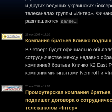
и других ведущих украинских боксер
телеканалах группы «Интер». Финан
разглашаются
далее...
28 ноя 2007 » 17:10
Компания братьев Кличко подпише
В четверг будет официально объявл
сотрудничестве между недавно обра
компанией братьев Кличко K2 East P
компаниями-гигантами Nemiroff и «I
28 ноя 2007 » 17:07
Промоутерская компания братьев 
подпишет договора о сотрудничес
телеканалом «Інтер»