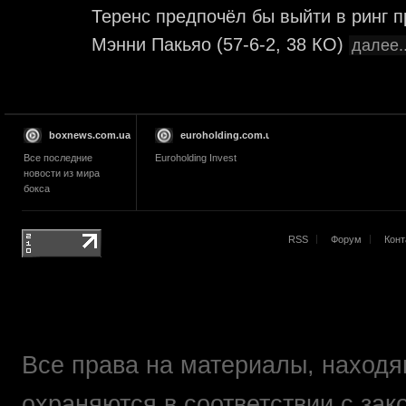
Теренс предпочёл бы выйти в ринг 
Мэнни Пакьяо (57-6-2, 38 КО)
далее..
boxnews.com.ua
euroholding.com.ua
Все последние
Euroholding Invest
новости из мира
бокса
RSS
Форум
Конт
Все права на материалы, находящ
охраняются в соответствии с зак