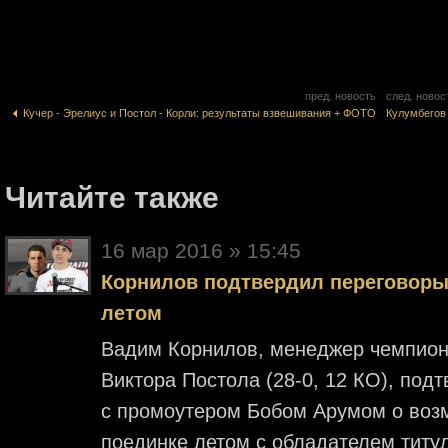
пред. новость
след. новос
Кучер - Эрелиус и Постол - Корли: результаты взвешивания + ФОТО
Кулумбегов
Читайте также
16 мар 2016 » 15:45
Корнилов подтвердил переговоры
летом
Вадим Корнилов, менеджер чемпион
Виктора Постола (28-0, 12 КО), под
с промоутером Бобом Арумом о во
поединке летом с обладателем тит