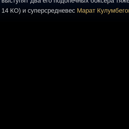
выступят два его подопечных боксера тяж
14 КО) и суперсредневес
Марат Кулумбего