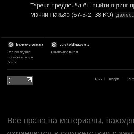
Теренс предпочёл бы выйти в ринг 
Мэнни Пакьяо (57-6-2, 38 КО)
далее..
boxnews.com.ua
euroholding.com.ua
Все последние
Euroholding Invest
новости из мира
бокса
RSS
Форум
Конт
Все права на материалы, находящ
охраняются в соответствии с зак