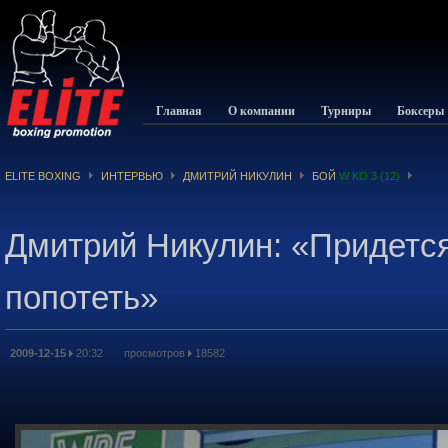
Главная
О компании
Турниры
Боксеры
ELITE BOXING
ИНТЕРВЬЮ
ДМИТРИЙ НИКУЛИН
БОЙ
W KO 3 (12)
Дмитрий Никулин: «Придетс
попотеть»
2009-12-15
20:32 просмотров
18582