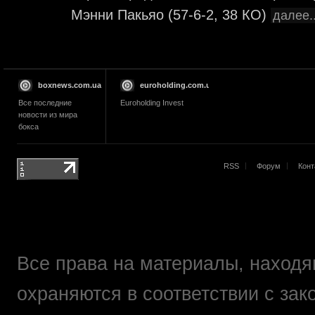
Мэнни Пакьяо (57-6-2, 38 КО)
далее..
boxnews.com.ua
euroholding.com.ua
Все последние
Euroholding Invest
новости из мира
бокса
RSS
Форум
Конт
Все права на материалы, находящ
охраняются в соответствии с зак