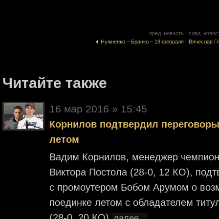
пред. новость
след. новос
Нужненко – Бранко – 19 февраля
Вячеслав Г
Читайте также
16 мар 2016 » 15:45
Корнилов подтвердил переговоры
летом
Вадим Корнилов, менеджер чемпион
Виктора Постола (28-0, 12 КО), под
с промоутером Бобом Арумом о во
поединке летом с обладателем тит
(28-0, 20 КО)
далее...