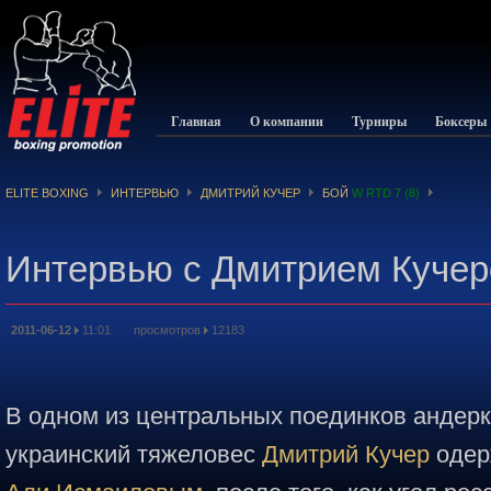
Главная
О компании
Турниры
Боксеры
ELITE BOXING
ИНТЕРВЬЮ
ДМИТРИЙ КУЧЕР
БОЙ
W RTD 7 (8)
Интервью с Дмитрием Кучер
2011-06-12
11:01 просмотров
12183
В одном из центральных поединков андер
украинский тяжеловес
Дмитрий Кучер
одер