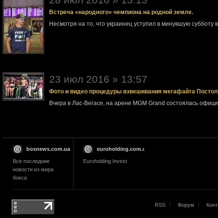
Встреча «народного» чемпиона на родной земле.
Несмотря на то, что украинец уступил в минувшую субботу 
23 июл 2016 » 13:57
Фото и видео процедуры взвешивания мегафайта Посто
Вчера в Лас-Вегасе, на арене MGM Grand состоялась офи
boxnews.com.ua
euroholding.com.ua
Все последние
Euroholding Invest
новости из мира
бокса
RSS
Форум
Конт