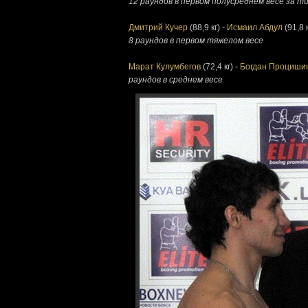
12 раундов в первом полусреднем весе за тит
Дмитрий Кучер
(88,9 кг) -
Исмаил Абдул
(91,8 к
8 раундов в первом тяжелом весе
Марат Кулумбегов
(72,4 кг) -
Богдан Проциши
раундов в среднем весе