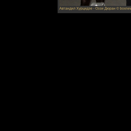
Автандил Хурцидзе - Оззи Дюран
© boxne