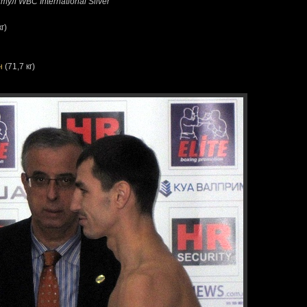
ул WBC International Silver
г)
н
(71,7 кг)