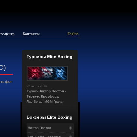
сс-центр
Контакты
English
Турниры Elite Boxing
О)
ть фон
23 июля 2016
Турнир
Виктор Постол -
Теренес Кроуфорд
Лас-Вегас, MGM Гранд
Боксеры Elite Boxing
Виктор Постол