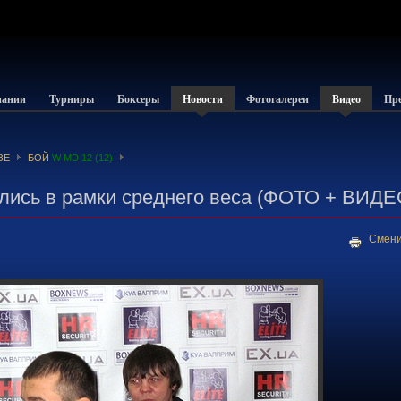
пании
Турниры
Боксеры
Новости
Фотогалереи
Видео
Пре
ЗЕ
БОЙ
W MD 12 (12)
лись в рамки среднего веса (ФОТО + ВИДЕ
Смени