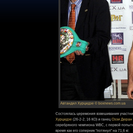
Автандил Хурцидзе
© boxnews.com.ua
Состоялась церемония взвешивания участнико
Хурцидзе
(26-2-2, 16 КО) и ганец
Оззи Дюран
серебряного чемпиона WBC, с первой попытки 
время как его соперник "потянул" на 71,6 кг.