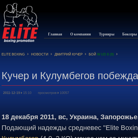
Главная
О компании
Турниры
Боксеры
ELITE BOXING
НОВОСТИ
ДМИТРИЙ КУЧЕР
БОЙ
W UD 8 (8)
Кучер и Кулумбегов побежд
2011-12-19
15:10 просмотров
10057
18 декабря 2011, вс, Украина, Запорожь
Подающий надежды средневес "Elitе Boxin