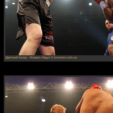
Дмитрий Кучер - Исмаил Абдул
© boxnews.com.ua