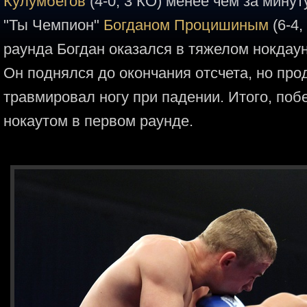
Кулумбегов
(4-0, 3 КО) менее чем за мину
"Ты Чемпион"
Богданом Процишиным
(6-4,
раунда Богдан оказался в тяжелом нокдаун
Он поднялся до окончания отсчета, но прод
травмировал ногу при падении. Итого, по
нокаутом в первом раунде.