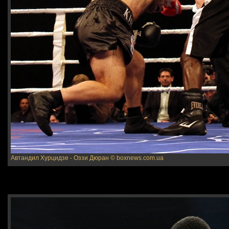
Автандил Хурцидзе - Оззи Дюран
© boxnews.com.ua