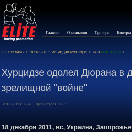
Главная
О компании
Турниры
Боксеры
ELITE BOXING
НОВОСТИ
АВТАНДИЛ ХУРЦИДЗЕ
БОЙ
W MD 12 (12)
Хурцидзе одолел Дюрана в 
зрелищной "войне"
2011-12-19
16:04 просмотров
18387
18 декабря 2011, вс, Украина, Запорожь