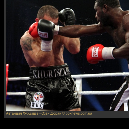
Автандил Хурцидзе - Оззи Дюран
© boxnews.com.ua