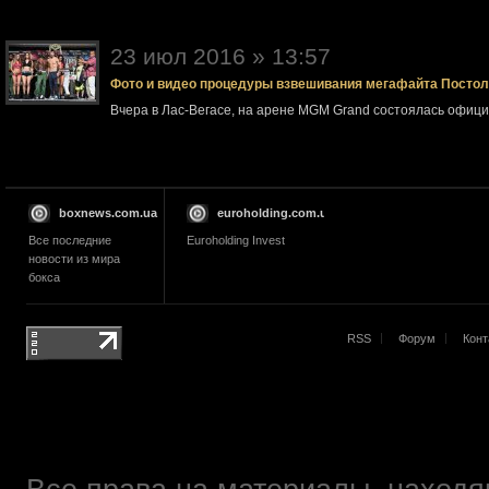
23 июл 2016 » 13:57
Фото и видео процедуры взвешивания мегафайта Посто
Вчера в Лас-Вегасе, на арене MGM Grand состоялась офи
boxnews.com.ua
euroholding.com.ua
Все последние
Euroholding Invest
новости из мира
бокса
RSS
Форум
Конт