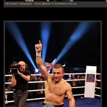
Автандил Хурцидзе - Оззи Дюран
© boxnews.com.ua