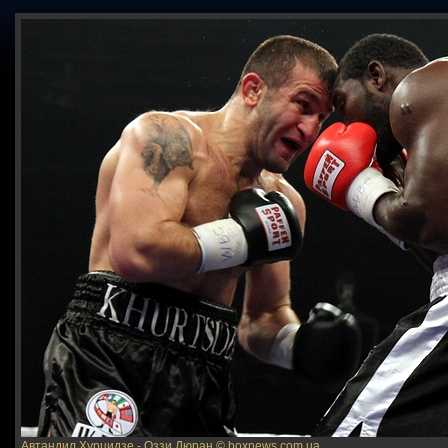
Автандил Хурцидзе - Оззи Дюран
© boxnews.com.ua