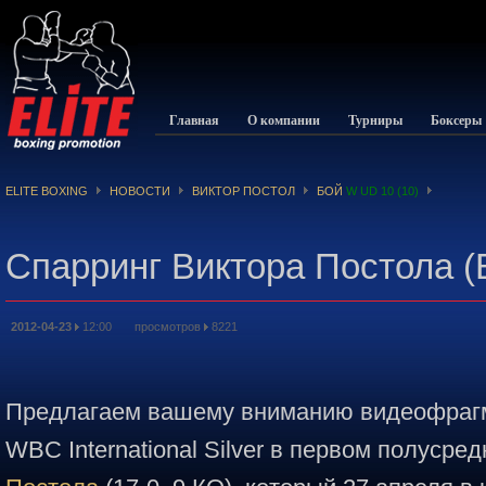
Главная
О компании
Турниры
Боксеры
ELITE BOXING
НОВОСТИ
ВИКТОР ПОСТОЛ
БОЙ
W UD 10 (10)
Спарринг Виктора Постола 
2012-04-23
12:00 просмотров
8221
Предлагаем вашему вниманию видеофрагм
WBC International Silver в первом полусре