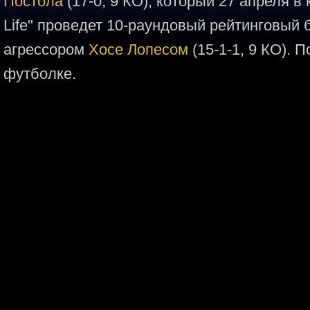
Постола
(17-0, 9 КО), который 27 апреля в
Life" проведет 10-раундовый рейтинговый 
агрессором
Хосе Лопесом
(15-1-1, 9 КО). П
футболке.