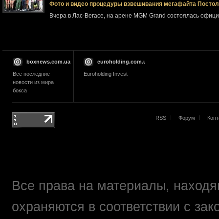
Фото и видео процедуры взвешивания мегафайта Посто
Вчера в Лас-Вегасе, на арене MGM Grand состоялась офи
boxnews.com.ua
euroholding.com.ua
Все последние
Euroholding Invest
новости из мира
бокса
RSS
Форум
Конт
Все права на материалы, находящ
охраняются в соответствии с зак