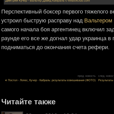
Дмитрий Кучер - Вальтер Давид Кабраль
© elitboxclub.com
Перспективный боксер первого тяжелого 
устроил быструю расправу над
Вальтером
самого начала боя аргентинец включил за
раунде его все же догнал удар украинца в 
подниматься до окончания счета рефери.
пред. новость
след. новос
Постол - Лопес, Кучер - Кабраль: результаты взвешивания (ФОТО)
Результаты 
Читайте также