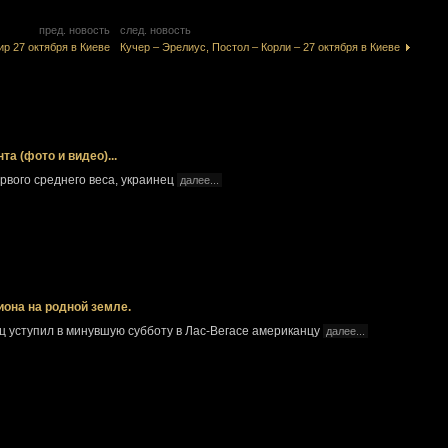
пред. новость
след. новость
ир 27 октября в Киеве
Кучер – Эрелиус, Постол – Корли – 27 октября в Киеве
а (фото и видео)...
вого среднего веса, украинец
далее...
она на родной земле.
ец уступил в минувшую субботу в Лас-Вегасе американцу
далее...