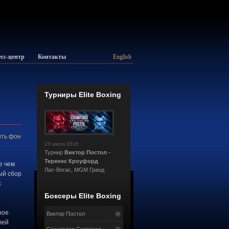
сс-центр
Контакты
English
Турниры Elite Boxing
ть фон
23 июля 2016
Турнир
Виктор Постол -
Теренес Кроуфорд
е чем
Лас-Вегас, MGM Гранд
ый сбор
с
Боксеры Elite Boxing
рое
Виктор Постол
лей