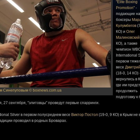
"Elite Boxing
Promotion"
-
подающие н
боксеры
Мар
Кулумбегов
(7
КО) и
Олег
Малиновский
КО), а также
чемпион WB
International S
первом тяже
весе
Дмитрий
(18-0, 14 КО) 
вернулись в 
где им предс
ем Синепуповым
© boxnews.com.ua
продолжить
подготовку к 
, 27 сентября, "элитовцы" проведут первые спарринги.
ional Silver в первом полусреднем весе
Виктор Постол
(19-0, 9 КО) в Крым не 
адиции проводил в родных Броварах.