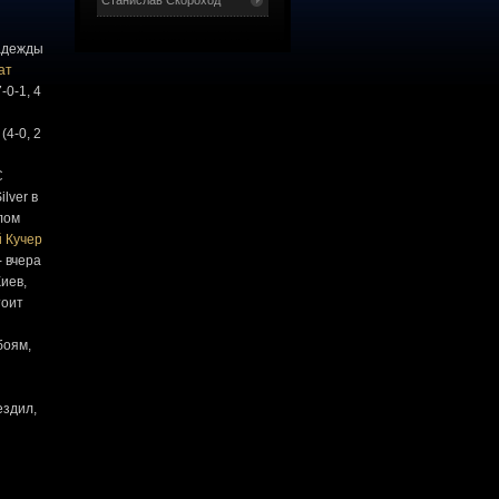
Станислав Скороход
адежды
ат
-0-1, 4
(4-0, 2
C
ilver в
лом
 Кучер
- вчера
Киев,
тоит
боям,
ездил,