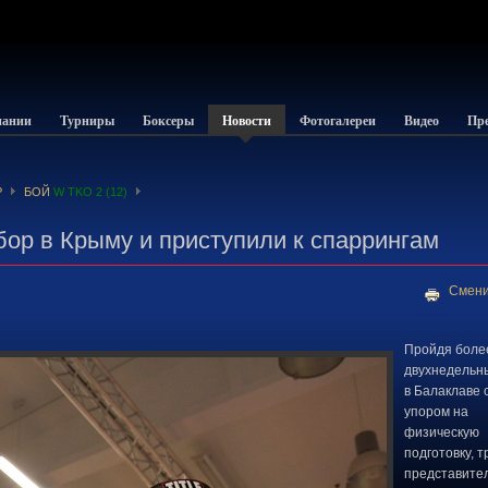
пании
Турниры
Боксеры
Новости
Фотогалереи
Видео
Пре
Р
БОЙ
W TKO 2 (12)
ор в Крыму и приступили к спаррингам
Смени
Пройдя боле
двухнедельн
в Балаклаве 
упором на
физическую
подготовку, т
представите