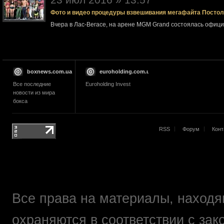
Фото и видео процедуры взвешивания мегафайта Посто
Вчера в Лас-Вегасе, на арене MGM Grand состоялась офи
boxnews.com.ua
euroholding.com.ua
Все последние
Euroholding Invest
новости из мира
бокса
RSS
Форум
Конт
Все права на материалы, находящ
охраняются в соответствии с зак