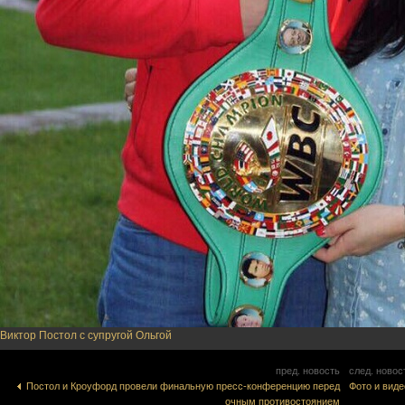
Виктор Постол с супругой Ольгой
пред. новость
след. новос
Постол и Кроуфорд провели финальную пресс-конференцию перед
Фото и вид
очным противостоянием