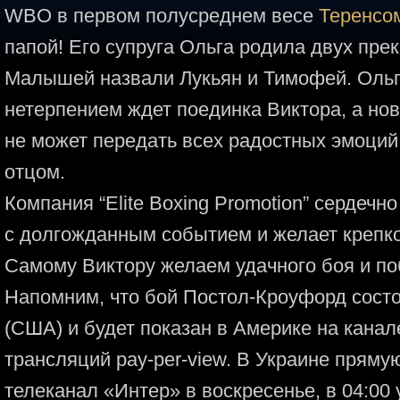
WBO в первом полусреднем весе
Теренсо
папой! Его супруга Ольга родила двух пр
Малышей назвали Лукьян и Тимофей. Ольга
нетерпением ждет поединка Виктора, а но
не может передать всех радостных эмоций
отцом.
Компания “Elite Boxing Promotion” сердеч
с долгожданным событием и желает крепк
Самому Виктору желаем удачного боя и п
Напомним, что бой Постол-Кроуфорд состо
(США) и будет показан в Америке на кана
трансляций pay-per-view. В Украине прям
телеканал «Интер» в воскресенье, в 04:00 