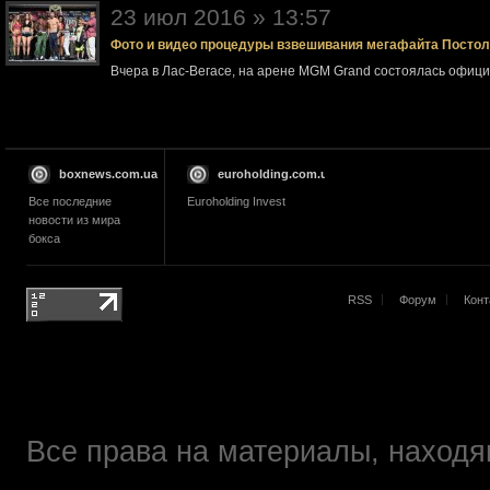
23 июл 2016 » 13:57
Фото и видео процедуры взвешивания мегафайта Посто
Вчера в Лас-Вегасе, на арене MGM Grand состоялась офи
boxnews.com.ua
euroholding.com.ua
Все последние
Euroholding Invest
новости из мира
бокса
RSS
Форум
Конт
Все права на материалы, находящ