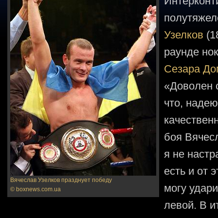
Интерконт
полутяжело
Узелков
(1
раунде но
Сезара До
«Доволен 
что, надею
качественн
боя Вячесл
я не настр
есть и от 
Вячеслав Узелков празднует победу
могу удари
© boxnews.com.ua
левой. В и