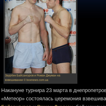
Заурбек Байсангуров и Роман Джуман на
взвешивании
© boxnews.com.ua
Накануне турнира 23 марта в днепропетро
«Метеор» состоялась церемония взвешива