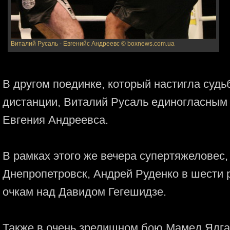
Виталий Русаль - Евгенийс Андреевс
© boxnews.com.ua
В другом поединке, который настигла суд
дистанции, Виталий Русаль единогласным
Евгения Андреевса.
В рамках этого же вечера супертяжеловес
Днепропетровск, Андрей Руденко в шести 
очкам над Давидом Гегешидзе.
Также в очень зрелищном бою Мамед Ядг