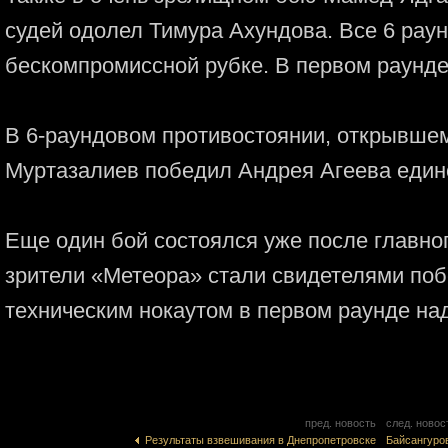
судей одолел Тимура Ахундова. Все 6 рау
бескомпромиссной рубке. В первом раунде
В 6-раундовом противостоянии, открывшем
Муртазалиев победил Андрея Агеева един
Еще один бой состоялся уже после главно
зрители «Метеора» стали свидетелями по
техническим нокаутом в первом раунде на
пред. новость
след. новос
Результаты взвешивания в Днепропетровске
Байсангуро