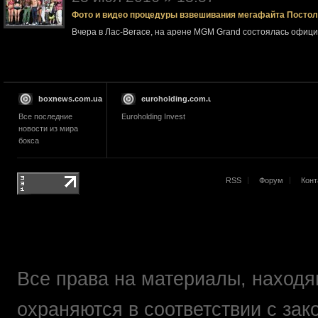
Фото и видео процедуры взвешивания мегафайта Посто
Вчера в Лас-Вегасе, на арене MGM Grand состоялась офи
boxnews.com.ua
euroholding.com.ua
Все последние
Euroholding Invest
новости из мира
бокса
RSS
Форум
Конт
Все права на материалы, находящ
охраняются в соответствии с зак