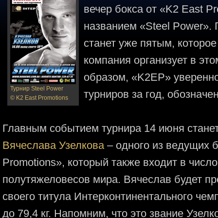
вечер бокса от «K2 East P
названием «Steel Power».
станет уже пятым, которо
компания организует в это
образом, «K2ЕP» уверенно 
Турнир Steel Power
турниров за год, обозначе
© K2 East Promotions
Главным событием турнира 14 июня станет
Вячеслава Узелкова
– одного из ведущих б
Promotions», который также входит в чис
полутяжеловесов мира. Вячеслав будет пр
своего титула Интерконтинентального чем
до 79,4 кг. Напомним, что это звание Узел