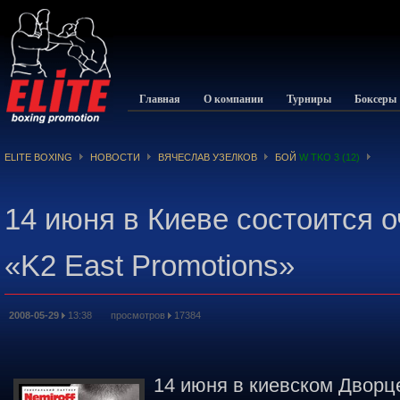
Главная
О компании
Турниры
Боксеры
ELITE BOXING
НОВОСТИ
ВЯЧЕСЛАВ УЗЕЛКОВ
БОЙ
W TKO 3 (12)
14 июня в Киеве состоится о
«K2 East Promotions»
2008-05-29
13:38 просмотров
17384
14 июня в киевском Дворц