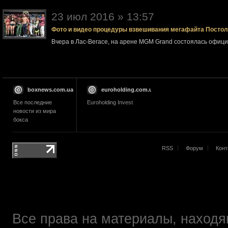
23 июл 2016 » 13:57
Фото и видео процедуры взвешивания мегафайта Посто
Вчера в Лас-Вегасе, на арене MGM Grand состоялась офи
boxnews.com.ua
euroholding.com.ua
Все последние
Euroholding Invest
новости из мира
бокса
RSS
Форум
Конт
Все права на материалы, находящ