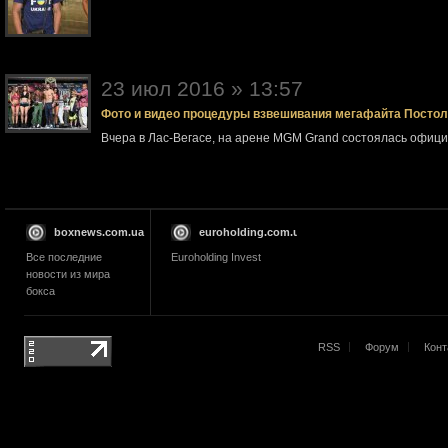
23 июл 2016 » 13:57
Фото и видео процедуры взвешивания мегафайта Посто
Вчера в Лас-Вегасе, на арене MGM Grand состоялась офи
boxnews.com.ua
euroholding.com.ua
Все последние
Euroholding Invest
новости из мира
бокса
RSS
Форум
Конт