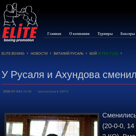
Главная
О компании
Турниры
Боксеры
ELITE BOXING
НОВОСТИ
ВИТАЛИЙ РУСАЛЬ
БОЙ
W TKO 7 (12)
У Русаля и Ахундова сменил
2008-07-04
19:48 просмотров
18974
Сменились
(20-0-0, 1