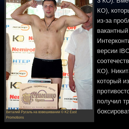
3 КО). Вме
КО), котор
из-за проб
вакантный
Интерконт
версии IBO
соотечест
КО). Никит
который и
противост
получил тр
боксирова
Виталий Русаль на взвешивании
© K2 East
Promotions