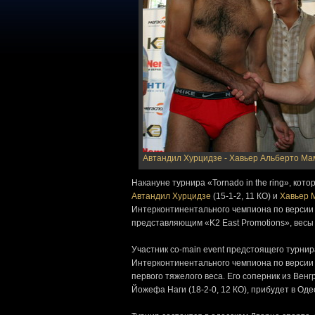
Автандил Хурцидзе - Хавьер Альберто М
Накануне турнира «Tornado in the ring», ко
Автандил Хурцидзе
(15-1-2, 11 КО) и
Хавьер 
Интерконтинентального чемпиона по версии 
представляющим «K2 East Promotions», весы п
Участник co-main event предстоящего турни
Интерконтинентального чемпиона по версии IB
первого тяжелого веса. Его соперник из Венг
Йожефа Наги (18-2-0, 12 КО), прибудет в Од