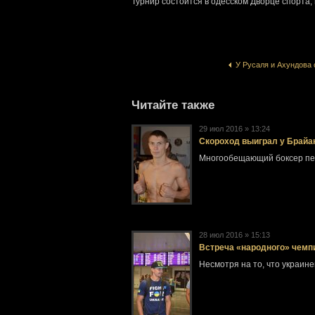
Турнир состоится в одесском Дворце спорта, 
У Русаля и Ахундова 
Читайте также
29 июл 2016 » 13:24
Скороход выиграл у Брайант
Многообещающий боксер пер
28 июл 2016 » 15:13
Встреча «народного» чемпи
Несмотря на то, что украин