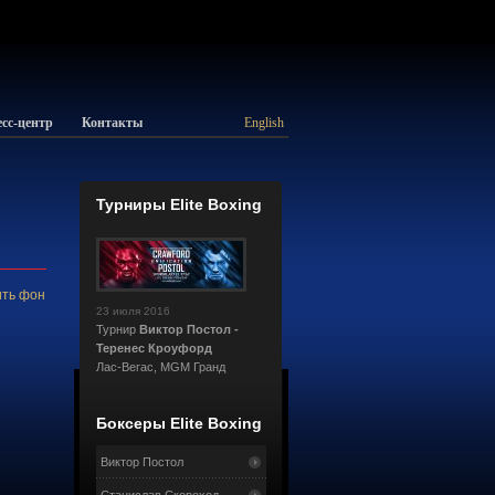
сс-центр
Контакты
English
Турниры Elite Boxing
ть фон
23 июля 2016
Турнир
Виктор Постол -
Теренес Кроуфорд
Лас-Вегас, MGM Гранд
Боксеры Elite Boxing
Виктор Постол