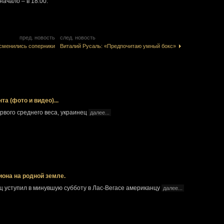
начало – в 18.00.
пред. новость
след. новость
сменились соперники
Виталий Русаль: «Предпочитаю умный бокс»
а (фото и видео)...
вого среднего веса, украинец
далее...
она на родной земле.
ец уступил в минувшую субботу в Лас-Вегасе американцу
далее...