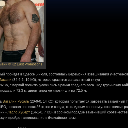
амани
© K2 East Promotions
торый пройдет в Одессе 5 июля, состоялась церемония взвешивания участников
Мамани
(34-6-1, 19 КО), которые сразятся за вакантный титул
WBA, с первой попытки уложились в рамки среднего веса. Под грузинским бо
оказали 72,3 кг, аргентинец же «потянул» на 72,5 кг.
ра
Виталий Русаль
(20-0-0, 14 КО), который попытается завоевать вакантный 
O, показал на весах 86 кг, как и всегда, с солидным запасом уложившись в р
рии -
Ласло Хуберт
(14-1-0, 7 КО), в срочном порядке заменивший соотечеств
ессу и пройдет взвешивание в ближайшие часы.