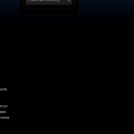
Станислав Скороход
.
йцом,
титул
амки
енника