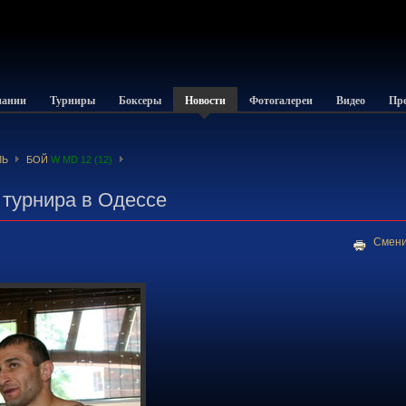
пании
Турниры
Боксеры
Новости
Фотогалереи
Видео
Пре
ЛЬ
БОЙ
W MD 12 (12)
 турнира в Одессе
Смени