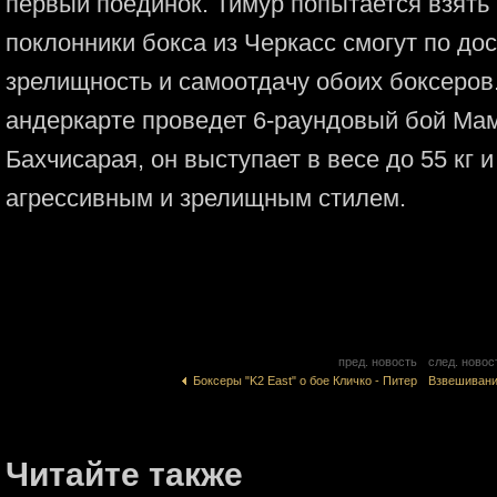
первый поединок. Тимур попытается взять 
поклонники бокса из Черкасс смогут по до
зрелищность и самоотдачу обоих боксеров.
андеркарте проведет 6-раундовый бой Мам
Бахчисарая, он выступает в весе до 55 кг 
агрессивным и зрелищным стилем.
пред. новость
след. новос
Боксеры "K2 East" о бое Кличко - Питер
Взвешивани
Читайте также