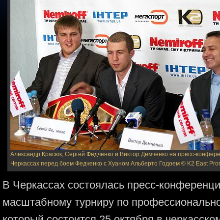
Александр Красюк, Сергей Федченко и Виктор Демченко на пресс-конфер
Черкассах перед боем Федченко с Хуаном Альберто Годоем
© K2 East Pro
В Черкассах состоялась пресс-конференц
масштабному турниру по профессиональном
который состоится 25 октября в черкасско