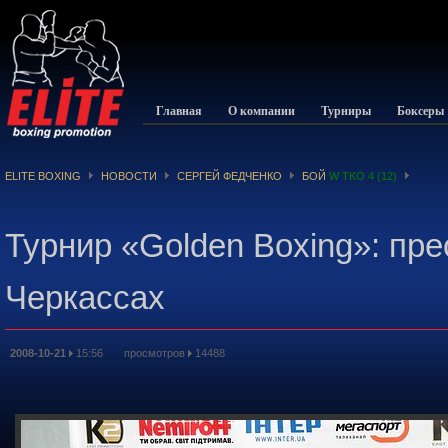
Главная
О компании
Турниры
Боксеры
ELITE BOXING
НОВОСТИ
СЕРГЕЙ ФЕДЧЕНКО
БОЙ
W TKO 4 (12)
Турнир «Golden Boxing»: пр
Черкассах
2008-10-21
15:56 просмотров
14488