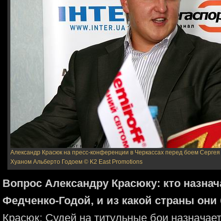
Александр Красюк на пресс-конференции в Черкассах перед боем Сергея
Хуаном Альберто Годоем
© K2 East Promotions
Вопрос Александру Красюку: кто назнач
Федченко-Годой, и из какой страны они
Красюк: Судей на титульные бои назначает